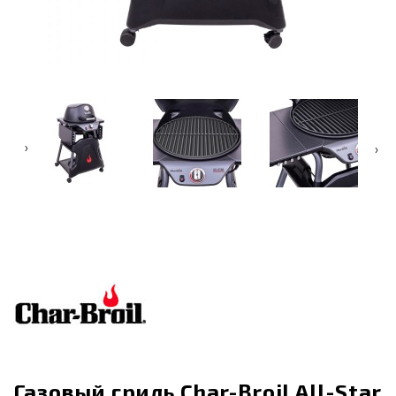
‹
›
Газовый гриль Char-Broil All-Star