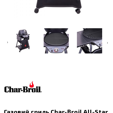
‹
›
Газовий гриль Char-Broil All-Star