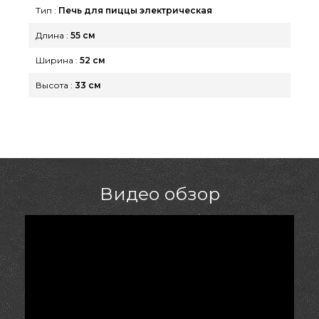
Тип :
Печь для пиццы электрическая
для пиццы в каталоге магазина GrillPoint.
Позвоните прямо сейчас нашим продавцам на
Длина :
55 см
номер (098) 333-26-55 и мы оперативно привезем
Ширина :
52 см
клиентам регионов: Сумы, Одесса, Киев
Высота :
33 см
Видео обзор