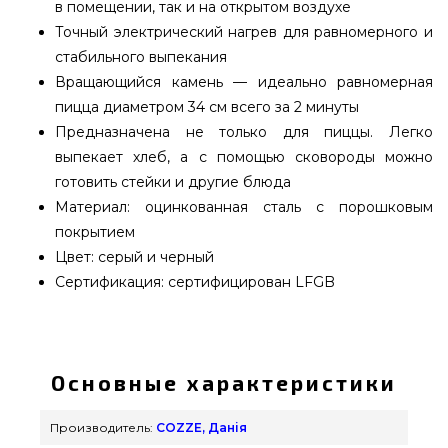
в помещении, так и на открытом воздухе
Точный электрический нагрев для равномерного и
стабильного выпекания
Вращающийся камень — идеально равномерная
пицца диаметром 34 см всего за 2 минуты
Предназначена не только для пиццы. Легко
выпекает хлеб, а с помощью сковороды можно
готовить стейки и другие блюда
Материал: оцинкованная сталь с порошковым
покрытием
Цвет: серый и черный
Сертификация: сертифицирован LFGB
Электрическая печь Cozze® 13" PREMIUM
ROTATE с камнем для пиццы - 90446 выбрать и
купить от популярного производителя COZZE,
Основные характеристики
Данія по выгодной стоимости всего 30 939 грн. в
каталоге интернет магазина грилей
Производитель:
COZZE, Данія
grillpoint.com.ua Лучшие предложения на Печи