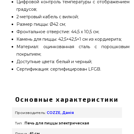
Цифровой контроль температуры с отображением
градусов;
2-метровый кабель с вилкой;
Размер пиццы: Ø42 см;
Фронтальное отверстие: 44,5 x 10,5 см;
Камень для пиццы: 42,5×42,5×1 см из кордиерита;
Материал: оцинкованная сталь с порошковым
покрытием;
Доступные цвета: белый и черный;
Сертификация: сертифицирован LFGB.
Электрическая печь для пиццы Cozze® 17" с
камнем для пиццы - 90356 заказать от лучшего
бренда COZZE, Данія по нормальной цене всего
Основные характеристики
26 099 грн. в интернет магазине брендовых
грилей Гриль Поинт. Самые лучшие
Производитель:
COZZE, Данія
предложения на Печи для пиццы в магазине
Тип :
Печь для пиццы электрическая
grillpoint.com.ua Наберите прямо сейчас нашим
экспертам по номеру 0(800) 337-275 и мы
Длина :
61 см