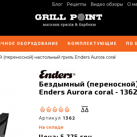
Блог
Рецепты
Видео обзоры
О м
ИЧНОЕ ОБОРУДОВАНИЕ
КОМПЛЕКТУЮЩИЕ
ПО 
(переносной) настольный гриль Enders Aurora coral
Бездымный (переносной)
Enders Aurora coral - 136
Артикул
1362
На складе
Цена: 5 775 грн.