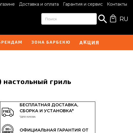
агазине
Доставка и оплата
Гарантия и сервис
Контакты
RU
И
А
Я
К
Ц
БРЕНДАМ
ЗОНА БАРБЕКЮ
 настольный гриль
2
БЕСПЛАТНАЯ ДОСТАВКА,
СБОРКА И УСТАНОВКА*
*ДЛЯ КИЕВА
ОФИЦИАЛЬНАЯ ГАРАНТИЯ ОТ