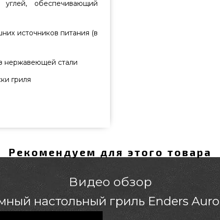
 углей, обеспечивающий
шних источников питания (в
из нержавеющей стали
ки гриля
rora coral - 1362 выбрать и
правданной стоимости всего 5
 Заманчивые предложения на
. Позвоните нашим менеджерам
Рекомендуем для этого товара
жителям городов: Чернигов,
Видео обзор
ный настольный гриль Enders Auror