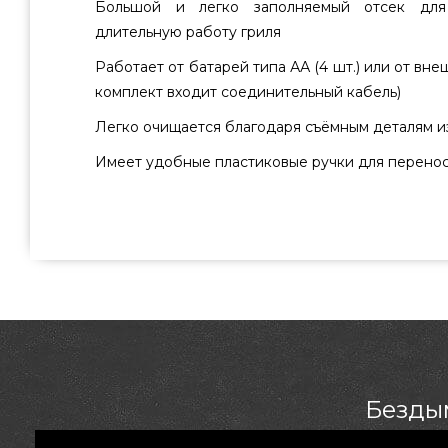
Большой и легко заполняемый отсек для
длительную работу гриля
Работает от батарей типа АА (4 шт.) или от вне
комплект входит соединительный кабель)
Легко очищается благодаря съёмным деталям 
Имеет удобные пластиковые ручки для перенос
Бездымный (переносной) настольный гриль Enders Au
приобрести от лучшего бренда Enders, Германия по о
775 грн. в онлайн каталоге грилей Гриль Поинт.
Портативные грили в интернет магазине Гриль Поинт
по номеру (044) 334-76-95 и мы поможем выбрать 
Павлоград, Ивано-Франковск
Бездым