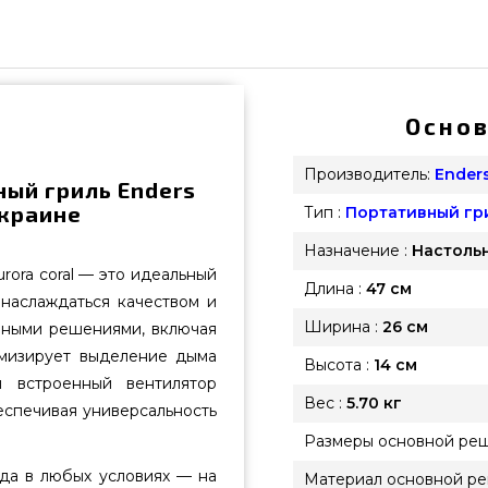
Основ
Производитель:
Ender
ый гриль Enders
Украине
Тип :
Портативный гр
Назначение :
Настоль
rora coral — это идеальный
Длина :
47 см
наслаждаться качеством и
Ширина :
26 см
онными решениями, включая
имизирует выделение дыма
Высота :
14 см
й встроенный вентилятор
Вес :
5.70 кг
беспечивая универсальность
Размеры основной реш
люда в любых условиях — на
Материал основной ре