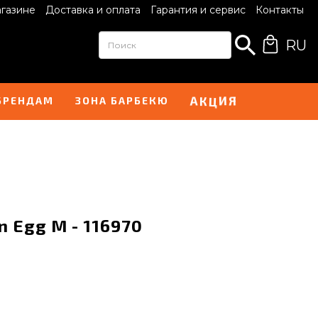
агазине
Доставка и оплата
Гарантия и сервис
Контакты
RU
И
А
Я
Ц
К
БРЕНДАМ
ЗОНА БАРБЕКЮ
n Egg M - 116970