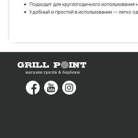
Подходит для круглогодичного использования н
Удобный и простой в использовании — легко од
Чехол для гриля Big Green Egg M - 116970 подобрать 
производителей Big Green Egg, США по выгодной с
интернет каталоге грилей и барбекью GrillPoint. Зам
для гриля в каталоге магазина grillpoint.com.ua Н
телефонному номеру (044) 334-76-95 и мы помож
Павлоград, Тернополь, Мариуполь