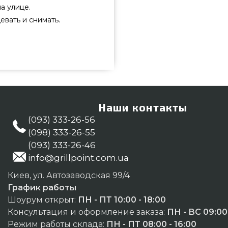
а улице.
евать и снимать.
и приобрести от самых лучших
тоимости всего 4 900 грн. в
анчивые предложения на Чехлы
аберите нашим менеджерам по
ем купить жителям городов:
Наши контакты
(093) 333-26-56
(098) 333-26-55
(093) 333-26-46
info@grillpoint.com.ua
Киев, ул. Автозаводская 99/4
График работы
Шоурум открыт:
ПН - ПТ 10:00 - 18:00
Консультация и оформление заказа:
ПН - ВС 09:00 
Режим работы склада:
ПН - ПТ 08:00 - 16:00