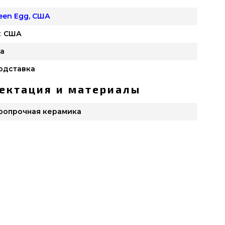
reen Egg, США
:
США
а
одставка
ектация и материалы
ропрочная керамика