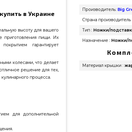
Производитель:
Big G
 купить в Украине
Страна производитель 
еальную высоту для вашего
Тип :
Ножки/подставк
е приготовления пищи. Их
Назначение :
Ножки/п
 покрытием гарантирует
Компл
ными колесами, что делает
Материал крышки :
жа
отличное решение для тех,
я кулинарного процесса.
тием для дополнительной
щения.