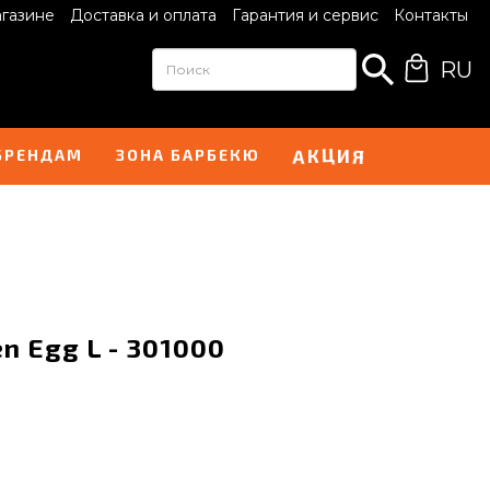
агазине
Доставка и оплата
Гарантия и сервис
Контакты
RU
К
Ц
И
А
Я
БРЕНДАМ
ЗОНА БАРБЕКЮ
n Egg L - 301000