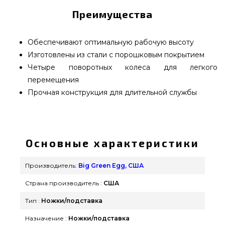
Преимущества
Обеспечивают оптимальную рабочую высоту
Изготовлены из стали с порошковым покрытием
Четыре поворотных колеса для легкого
перемещения
Прочная конструкция для длительной службы
Ножки для гриля Big Green Egg XL - 301079
выбрать и купить от популярного производителя
Big Green Egg, США по оправданной цене всего
Основные характеристики
17 900 грн. в интернет магазине грилей GrillPoint.
Посмотрите и закажите также Комплектующие
Производитель:
Big Green Egg, США
Big Green Egg в интернет магазине GrillPoint.
Страна производитель :
США
Наберите нашим экспертам на любой номер
(044) 334-76-95 и мы поможем найти
Тип :
Ножки/подставка
покупателям городов: Луцк, Ровно, Сумы
Назначение :
Ножки/подставка