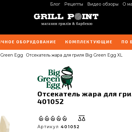
Блог
Рецепты
Видео обзоры
О м
ИЧНОЕ ОБОРУДОВАНИЕ
КОМПЛЕКТУЮЩИЕ
ПО 
 Green Egg
Отсекатель жара для гриля Big Green Egg XL
Отсекатель жара для грил
401052
Артикул
401052