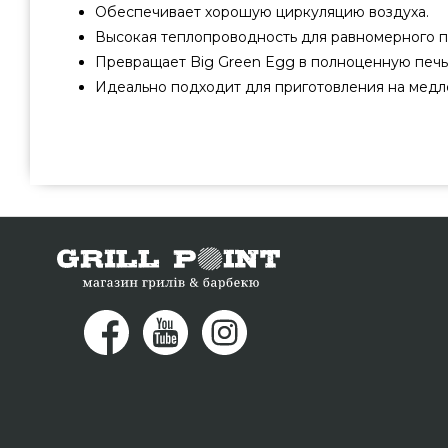
Обеспечивает хорошую циркуляцию воздуха.
Высокая теплопроводность для равномерного п
Превращает Big Green Egg в полноценную печь
Идеально подходит для приготовления на медл
Отсекатель жара для гриля Big Green Egg XL - 401
качественного производителя Big Green Egg, США по о
грн. в интернет каталоге грилей и мангалов GrillPoi
Комплектующие Big Green Egg в интернет каталоге 
сейчас нашим экспертам на телефонный номер (044) 
проживающим в городах: Павлоград, Днепропетровск,