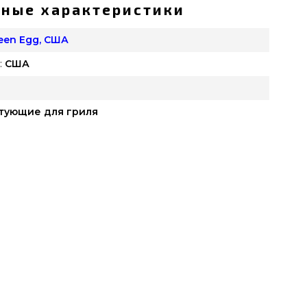
ные характеристики
reen Egg, США
:
США
тующие для гриля