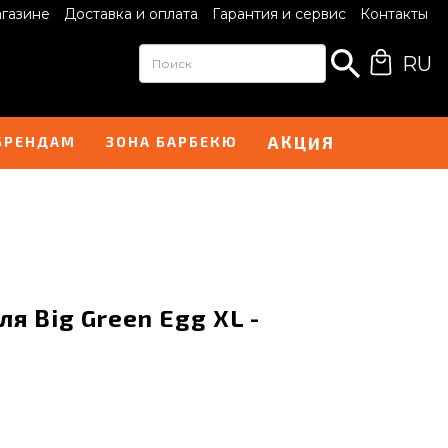
агазине
Доставка и оплата
Гарантия и сервис
Контакты
RU
А
Я
К
Ц
И
БРЕНДАМ
ЗОНА БАРБЕКЮ
я Big Green Egg XL -