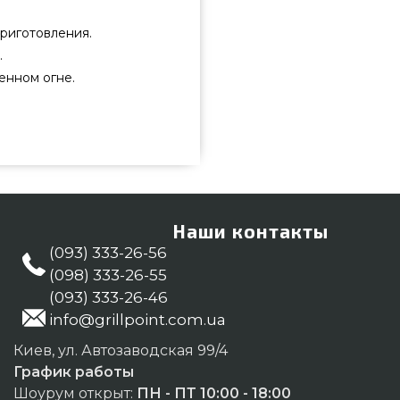
риготовления.
.
енном огне.
052 подобрать и заказать от
правданной цене всего 17 200
nt. Заманчивые предложения на
Гриль Поинт. Напишите прямо
334-76-95 и мы предложим Вам
Наши контакты
 Белая Церковь
(093) 333-26-56
(098) 333-26-55
(093) 333-26-46
info@grillpoint.com.ua
Киев, ул. Автозаводская 99/4
График работы
Шоурум открыт:
ПН - ПТ 10:00 - 18:00