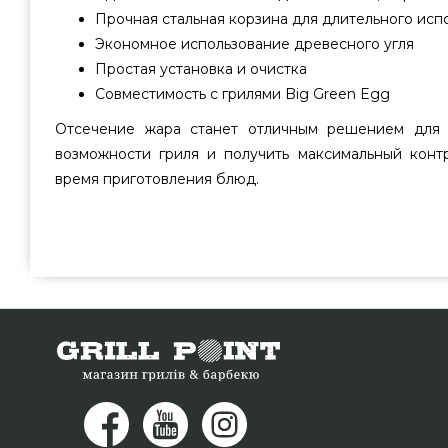
Прочная стальная корзина для длительного исп
Экономное использование древесного угля
Простая установка и очистка
Совместимость с грилями Big Green Egg
Отсечение жара станет отличным решением для т
возможности гриля и получить максимальный конт
время приготовления блюд.
Отсекатель жара из двух половин Big Green Egg - 136251
лучших брендов Big Green Egg, США по нормальной цен
магазине грилей и аксессуаров GrillPoint. Выгодные 
Big Green Egg в интернет магазине Гриль Поинт. На
телефонный номер 0(800) 337-275 и мы оперативно д
Львов, Черновцы, Мариуполь