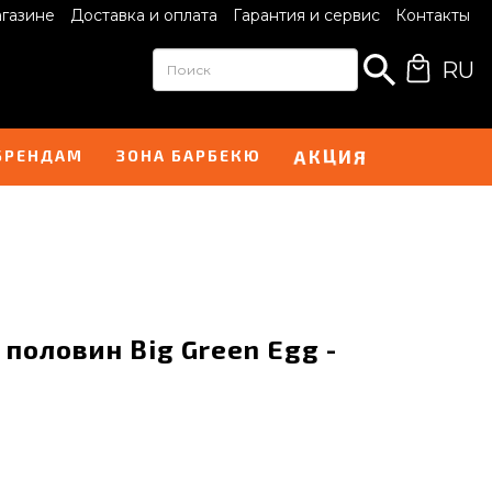
агазине
Доставка и оплата
Гарантия и сервис
Контакты
RU
Ц
И
К
А
Я
БРЕНДАМ
ЗОНА БАРБЕКЮ
половин Big Green Egg -