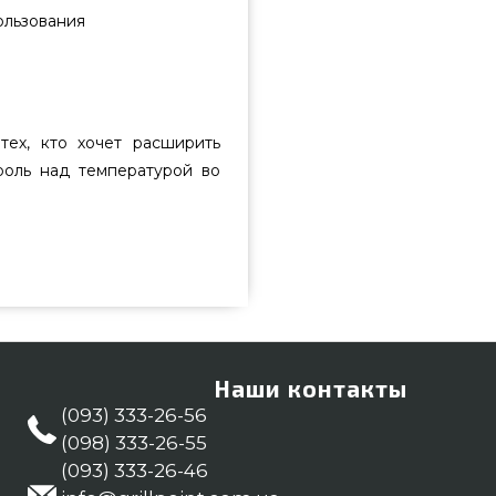
ользования
ех, кто хочет расширить
роль над температурой во
 выбрать и приобрести от самых
е всего 15 900 грн. в онлайн
предложения на Комплектующие
пишите нашим специалистам на
оставим клиентам в регионах:
Наши контакты
(093) 333-26-56
(098) 333-26-55
(093) 333-26-46