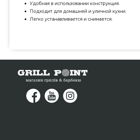
Удобная в использовании конструкция.
Подходит для домашней и уличной кухни.
Легко устанавливается и снимается.
Подставка для стола для Big Green Egg L - 113214 выбра
производителя Big Green Egg, США по лучшей цене 
магазине грилей и мангалов grillpoint.com.ua Лучшие
Big Green Egg в интернет магазине GrillPoint. Позвон
0(800) 337-275 и мы поможем приобрести прож
Днепропетровск, Черкассы