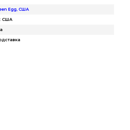
reen Egg, США
:
США
а
одставка