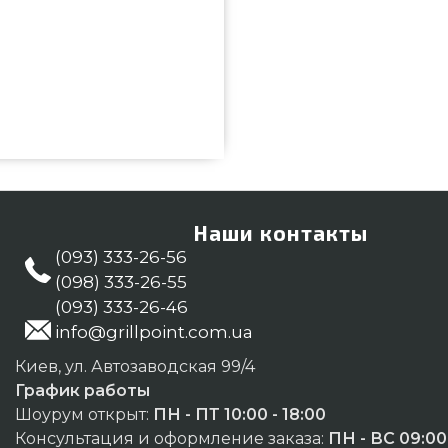
ть и приобрести от популярного
всего 3 800 грн. в интернет
 предложения на Комплектующие
ите нашим экспертам по номеру
ивающим в городах: Киев,
Наши контакты
(093) 333-26-56
(098) 333-26-55
(093) 333-26-46
info@grillpoint.com.ua
Киев, ул. Автозаводская 99/4
График работы
Шоурум открыт:
ПН - ПТ 10:00 - 18:00
Консультация и оформление заказа:
ПН - ВС 09:00 