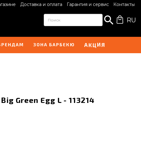
агазине
Доставка и оплата
Гарантия и сервис
Контакты
RU
Ц
И
А
Я
К
БРЕНДАМ
ЗОНА БАРБЕКЮ
Big Green Egg L - 113214