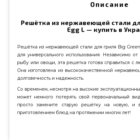
Описание
Решётка из нержавеющей стали для
Egg L — купить в Укр
Решётка из нержавеющей стали для гриля Big Gree
для универсального использования. Независимо от т
рыбу или овощи, эта решетка готова справиться с 
Она изготовлена из высококачественной нержавеющ
долговечность и надежность.
Со временем, несмотря на высокие эксплуатационны
может немного потерять свой первоначальный ви
просто замените старую решётку на новую, и 
приготовлением блюд на протяжении многих лет!
Решётка из нержавеющей стали для гриля Big Green Egg L
от надежного бренда Big Green Egg, США по лучшей це