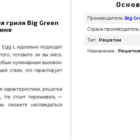
Основ
Производитель:
Big G
 гриля Big Green
аине
Страна производитель 
Тип :
Решетки
n Egg L идеально подходит
Назначение :
Решетки
ого, готовите ли вы мясо,
любым кулинарным вызовом.
ей стали, что гарантирует
е характеристики, решетка
д. Не стоит переживать —
вы сможете наслаждаться
 - 110138 подобрать и заказать
не всего 7 290 грн. в онлайн