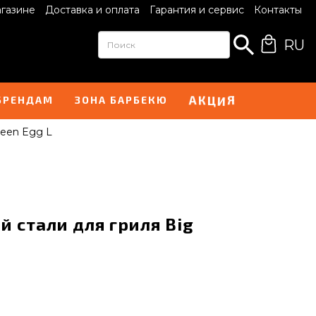
агазине
Доставка и оплата
Гарантия и сервис
Контакты
RU
А
Я
К
И
Ц
БРЕНДАМ
ЗОНА БАРБЕКЮ
reen Egg L
 стали для гриля Big