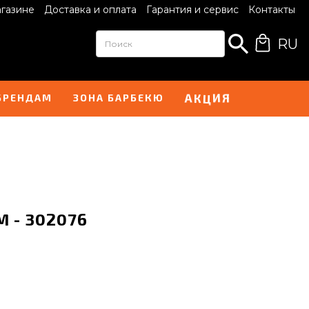
агазине
Доставка и оплата
Гарантия и сервис
Контакты
RU
И
А
Я
Ц
К
БРЕНДАМ
ЗОНА БАРБЕКЮ
M - 302076