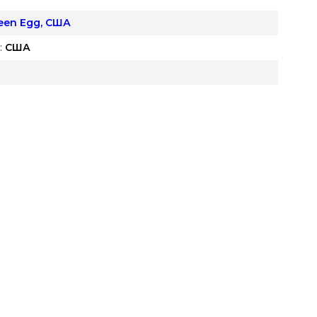
reen Egg, США
:
США