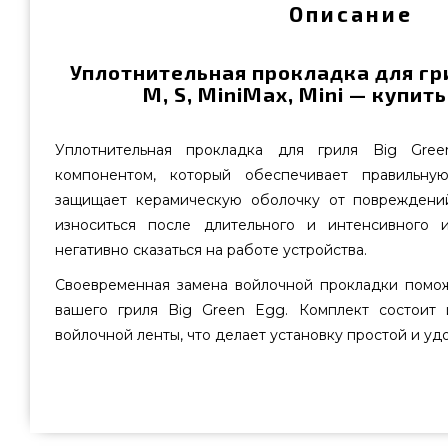
Описание
Уплотнительная прокладка для гри
M, S, MiniMax, Mini — купит
Уплотнительная прокладка для гриля Big Gre
компонентом, который обеспечивает правильну
защищает керамическую оболочку от повреждени
износиться после длительного и интенсивного и
негативно сказаться на работе устройства.
Своевременная замена войлочной прокладки помо
вашего гриля Big Green Egg. Комплект состоит 
войлочной ленты, что делает установку простой и уд
Уплотнительная прокладка для гриля Big Green Egg M, S, M
приобрести от качественного производителя Big G
стоимости всего 3 600 грн. в онлайн каталоге грилей 