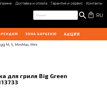
агазине
Доставка и оплата
Гарантия и сервис
Контакты
RU
Ц
И
К
А
Я
БРЕНДАМ
ЗОНА БАРБЕКЮ
g M, S, MiniMax, Mini
а для гриля Big Green
 113733