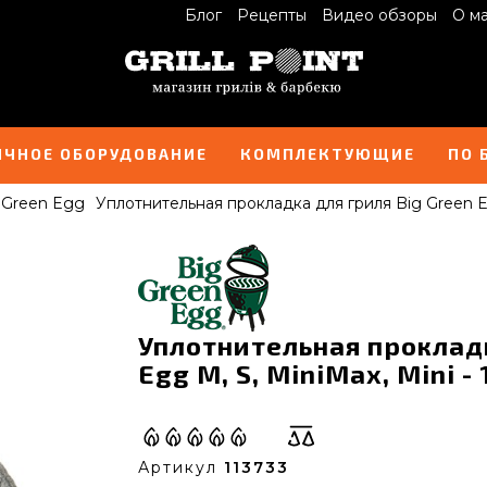
Блог
Рецепты
Видео обзоры
О м
ИЧНОЕ ОБОРУДОВАНИЕ
КОМПЛЕКТУЮЩИЕ
ПО 
 Green Egg
Уплотнительная прокладка для гриля Big Green Eg
Уплотнительная прокладк
Egg M, S, MiniMax, Mini -
Артикул
113733