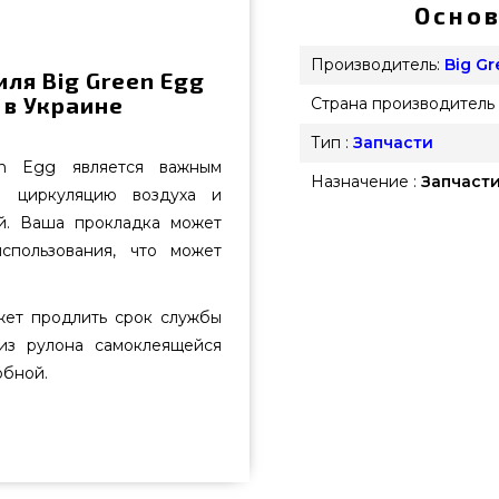
Основ
Производитель:
Big G
ля Big Green Egg
ь в Украине
Страна производитель 
Тип :
Запчасти
en Egg является важным
Назначение :
Запчасти
ю циркуляцию воздуха и
й. Ваша прокладка может
спользования, что может
жет продлить срок службы
из рулона самоклеящейся
обной.
iniMax, Mini - 113733 выбрать и
reen Egg, США по актуальной
grillpoint.com.ua Посмотрите и