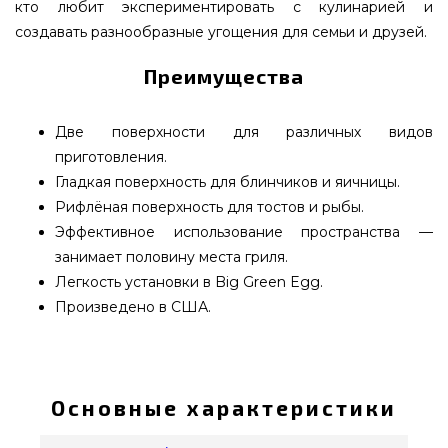
кто любит экспериментировать с кулинарией и
создавать разнообразные угощения для семьи и друзей.
Преимущества
Две поверхности для различных видов
приготовления.
Гладкая поверхность для блинчиков и яичницы.
Рифлёная поверхность для тостов и рыбы.
Эффективное использование пространства —
занимает половину места гриля.
Легкость установки в Big Green Egg.
Произведено в США.
Полукруглая чугунная решётка для гриля Big
Green Egg XL - 116406 купить от надежного
производителя Big Green Egg, США по
Основные характеристики
актуальной стоимости всего 4 290 грн. в
каталоге брендовых грилей GrillPoint. Самые