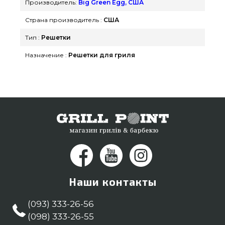
Производитель:
Big Green Egg, США
лучшие предложения на Решетки в каталоге
Страна производитель :
США
grillpoint.com.ua Напишите прямо сейчас нашим
менеджерам на телефонный номер (098) 333-26-
Тип :
Решетки
55 и мы привезем проживающим в городах:
Назначение :
Решетки для гриля
Каменец-Подольский, Ивано-Франковск, Одесса
Наши контакты
(093) 333-26-56
(098) 333-26-55