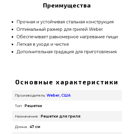
Преимущества
Прочная и устойчивая стальная конструкция
Оптимальный размер для грилей Weber
Обеспечивает равномерное нагревание пищи
Легкая в уходе и чистке
Дополнительная градация для приготовления
Решётка для угольного гриля 47 см Weber - 8414
купить от самых лучших производителей Weber,
США по нормальной цене всего 3 639 грн. в
Основные характеристики
интернет каталоге грилей и мангалов GrillPoint.
Лучшие предложения на Решетки в магазине
Производитель:
Weber, США
Гриль Поинт. Напишите нашим продавцам по
Тип :
Решетки
телефонному номеру (044) 334-76-95 и мы
предложим Вам покупателям регионов: Львов,
Назначение :
Решетки для гриля
Запорожье, Запорожье
Длина :
47 см