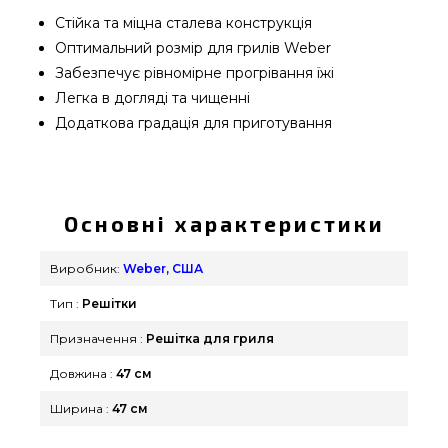
Стійка та міцна сталева конструкція
Оптимальний розмір для грилів Weber
Забезпечує рівномірне прогрівання їжі
Легка в догляді та чищенні
Додаткова градація для приготування
Решітка для вугільного гриля 47 см Weber - 8414
вибрати та купити від надійного виробника
Weber, США за актуальною ціною всего 3 639
Основні характеристики
грн. в інтернет каталозі брендових грилів
grillpoint.com.ua Привабливі пропозиції на
Виробник:
Weber, США
Решітки в каталозі магазину grillpoint.com.ua
Тип :
Решітки
Наберіть нашим консультантам за телефонним
номером (098) 333-26-55 и мы доставимо
Призначення :
Решітка для гриля
мешканцям міст: Чернівці, Одеса, Павлоград
Довжина :
47 см
Ширина :
47 см