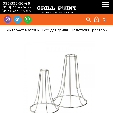
(093)333-56-46
(098) 333-26-55
(093) 333-26-56
RU
Интернет магазин
Все для гриля
Подставки, ростеры
П