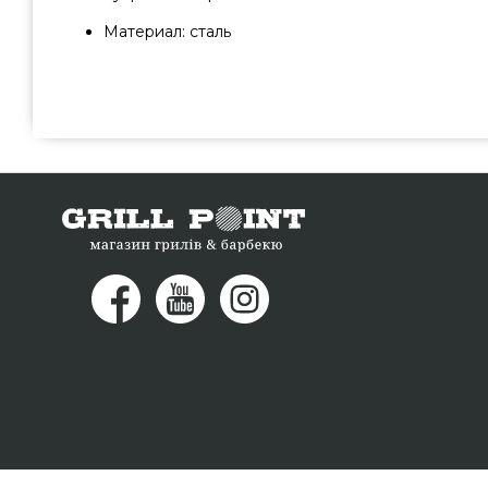
Материал: сталь
Ростер для ребер Big Green Egg S M MiniMax - 11
качественного производителя Big Green Egg, США по 
грн. в онлайн каталоге грилей grillpoint.com.ua Выго
ростеры в онлайн каталоге Гриль Поинт. Позвоните пр
на любой номер 0(800) 337-275 и мы предложим 
Днепродзержинск, Кременчуг, Чернигов