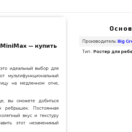
Основ
Производитель:
Big G
 MiniMax — купить
Тип :
Ростер для реб
это идеальный выбор для
от мультифункциональный
тицу на медленном огне,
де, вы сможете добиться
ых ребрышек. Постоянная
колепный вкус и текстуру
авить этот незаменимый