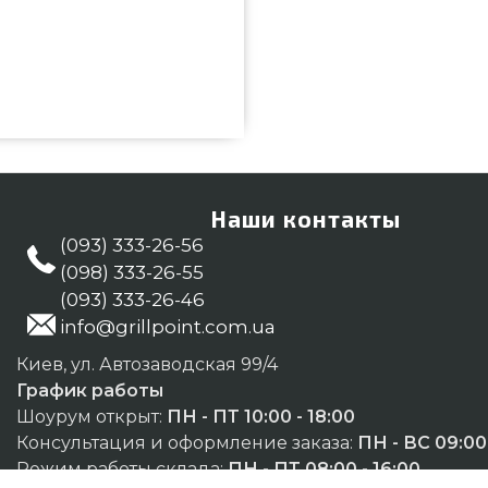
7557 выбрать и заказать от
лучшей стоимости всего 3 100
дные предложения на Подставки,
ямо сейчас нашим сотрудникам
Вам покупателям регионов:
Наши контакты
(093) 333-26-56
(098) 333-26-55
(093) 333-26-46
info@grillpoint.com.ua
Киев, ул. Автозаводская 99/4
График работы
Шоурум открыт:
ПН - ПТ 10:00 - 18:00
Консультация и оформление заказа:
ПН - ВС 09:00 
Режим работы склада:
ПН - ПТ 08:00 - 16:00