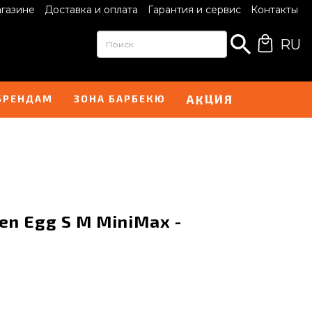
агазине
Доставка и оплата
Гарантия и сервис
Контакты
RU
Ц
И
К
А
Я
БРЕНДАМ
ЗОНА БАРБЕКЮ
en Egg S M MiniMax -