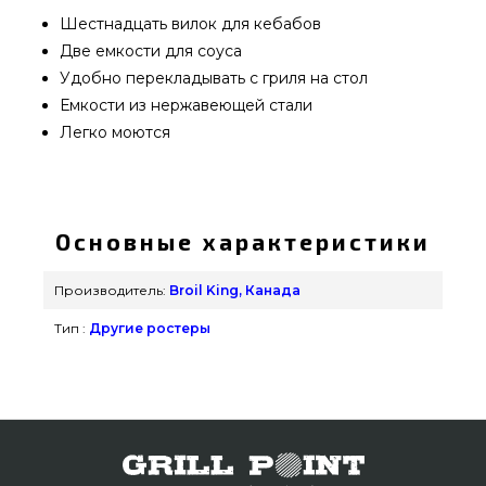
Шестнадцать вилок для кебабов
Две емкости для соуса
Удобно перекладывать с гриля на стол
Емкости из нержавеющей стали
Легко моются
Стойка для кебаба Broil King - 64050 приобрести
от лучшего бренда Broil King, Канада по
выгодной цене всего 1 200 грн. в интернет
Основные характеристики
каталоге грилей и мангалов grillpoint.com.ua
Посмотрите и закажите также Подставки,
Производитель:
Broil King, Канада
ростеры в онлайн магазине Гриль Поинт.
Тип :
Другие ростеры
Наберите прямо сейчас нашим сотрудникам по
номеру (098) 333-26-55 и мы привезем жителям
городов: Николаев, Мелитополь, Житомир