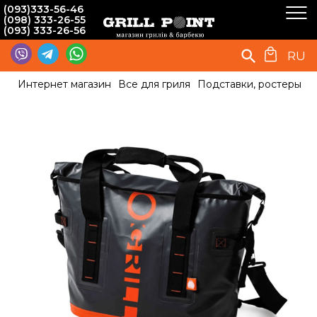
(093)333-56-46
(098) 333-26-55
(093) 333-26-56
RU
Интернет магазин
Все для гриля
Подставки, ростеры
С