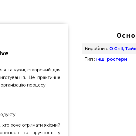
Осно
Виробник:
O Grill, Тай
ive
Тип :
Інші ростери
ля та кухні, створений для
риготування. Це практичне
у організацію процесу.
родукту
, хто хоче отримати якісний
вічності та зручності у