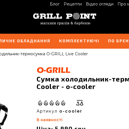
Блог
Рецепти
Відео огляди
Про 
ЛИЧНЕ ОБЛАДНАННЯ
КОМПЛЕКТУЮЧІ
ПО БРЕ
одильник-термосумка O-GRILL Live Cooler
Сумка холодильник-терм
Cooler - o-cooler
Артикул
o-cooler
В наявності
Ціна: 5 990 грн.