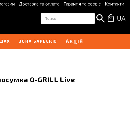
магазин
Доставка та оплата
Гарантія та сервіс
Контакти
UA
А
Я
К
І
Ц
НДАХ
ЗОНА БАРБЕКЮ
осумка O-GRILL Live