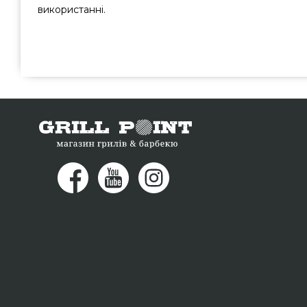
використанні.
Сумка холодильник-термосумка O-GRILL Live Cooler - 
виробників O Grill, Тайвань за доступною ціною всего
грилів та барбекю Гриль Поінт. Кращі пропозиції на
магазині Гриль Поінт. Наберіть прямо зараз нашим конс
76-95 и мы допоможемо замовити покупцям у регіонах: М