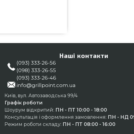
o-cooler купити від найкращих
 5 990 грн. в онлайн каталозі
 Підставки, ростери в онлайн
ультантам по номеру (044) 334-
иколаїв, Тернопіль, Нікополь
Наші контакти
(093) 333-26-56
(098) 333-26-55
(093) 333-26-46
info@grillpoint.com.ua
Київ, вул. Автозаводська 99/4
Графік роботи
Шоурум відкритий:
ПН - ПТ 10:00 - 18:00
Консультація і оформлення замовлення:
ПН - НД 09
Режим роботи складу:
ПН - ПТ 08:00 - 16:00