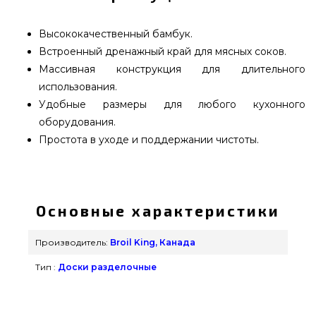
Высококачественный бамбук.
Встроенный дренажный край для мясных соков.
Массивная конструкция для длительного
использования.
Удобные размеры для любого кухонного
оборудования.
Простота в уходе и поддержании чистоты.
Доcка разделочная для мяса Broil King Deluxe,
бамбук, 25 x 38 x 2,5 см - 68428 выбрать от
известного производителя Broil King, Канада по
Основные характеристики
актуальной стоимости всего 2 890 грн. в
каталоге интернет магазина грилей и
Производитель:
Broil King, Канада
аксессуаров GrillPoint. Взгляните и купите также
Тип :
Доски разделочные
Разделочные доски в каталоге Гриль Поинт.
Наберите нашим экспертам на любой номер
(098) 333-26-55 и мы оперативно привезем