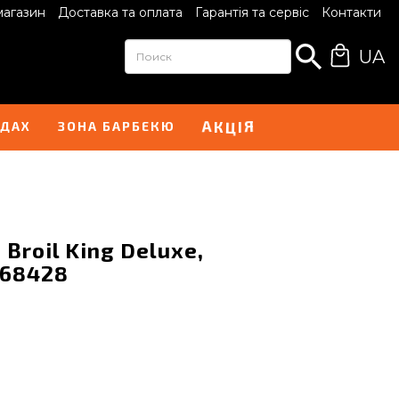
магазин
Доставка та оплата
Гарантія та сервіс
Контакти
UA
А
Я
К
Ц
І
НДАХ
ЗОНА БАРБЕКЮ
Broil King Deluxe,
- 68428