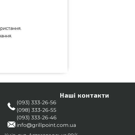
ористання.
нання.
 38 x 2,5 см - 68428 вибрати та
мальною ціною всего 2 890 грн.
 пропозиції на Обробні дошки в
цям на телефонний номер (044)
продзержинськ, Київ, Луцьк
Наші контакти
(093) 333-26-56
(098) 333-26-55
(093) 333-26-46
info@grillpoint.com.ua