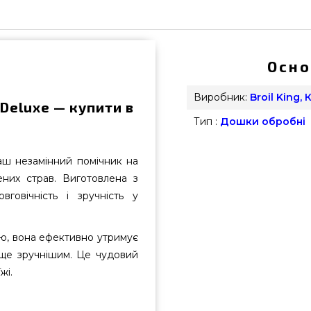
Осно
Виробник:
Broil King,
 Deluxe — купити в
Тип :
Дошки обробні
аш незамінний помічник на
ених страв. Виготовлена з
говічність і зручність у
, вона ефективно утримує
 ще зручнішим. Це чудовий
жі.