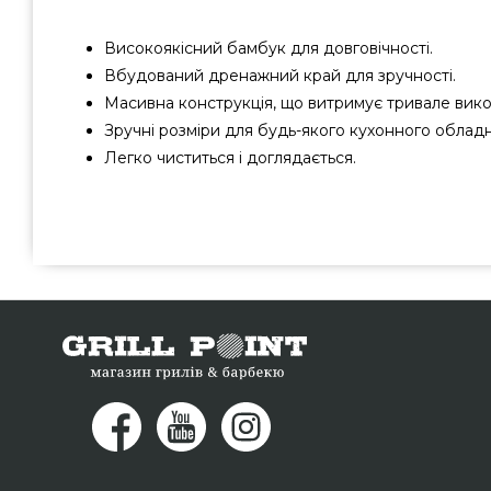
Високоякісний бамбук для довговічності.
Вбудований дренажний край для зручності.
Масивна конструкція, що витримує тривале вик
Зручні розміри для будь-якого кухонного облад
Легко чиститься і доглядається.
Дошка обробна для м'яса Broil King Deluxe, бамбук, 25 x
замовити від кращого бренду Broil King, Канада за нор
в магазині грилів та барбекю Гриль Поінт. Привабливі
каталозі магазину GrillPoint. Наберіть нашим продав
334-76-95 и мы оперативно доставимо клієнтам міст: Дні