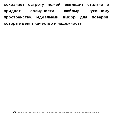
сохраняет остроту ножей, выглядит стильно и
придает солидности любому кухонному
пространству. Идеальный выбор для поваров,
которые ценят качество и надежность.
Доска профессиональная двусторонняя дуб
50*50*5см. - 77009807 купить от лучшего бренда
Grilli, Україна по доступной стоимости всего 5
590 грн. в онлайн магазине грилей
grillpoint.com.ua Заманчивые предложения на
Разделочные доски в интернет каталоге
grillpoint.com.ua Позвоните прямо сейчас нашим
консультантам на номер (044) 334-76-95 и мы
поможем купить покупателям в регионах:
Ужгород, Одесса, Днепропетровск