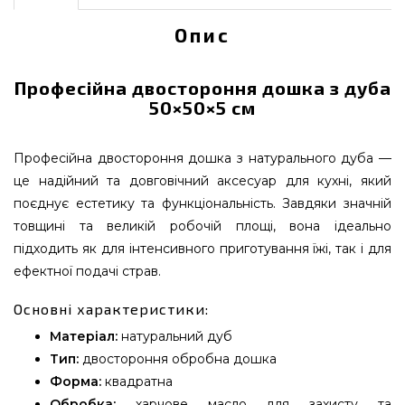
Опис
Професійна двостороння дошка з дуба
50×50×5 см
Професійна двостороння дошка з натурального дуба —
це надійний та довговічний аксесуар для кухні, який
поєднує естетику та функціональність. Завдяки значній
товщині та великій робочій площі, вона ідеально
підходить як для інтенсивного приготування їжі, так і для
ефектної подачі страв.
Основні характеристики:
Матеріал:
натуральний дуб
Тип:
двостороння обробна дошка
Форма:
квадратна
Обробка:
харчове масло для захисту та