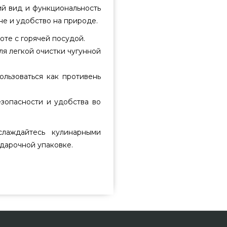
ий вид и функциональность
не и удобство на природе.
оте с горячей посудой.
я легкой очистки чугунной
ользоваться как противень
зопасности и удобства во
слаждайтесь кулинарными
дарочной упаковке.
актичным противнем с крышкой
бренда Gusskönig, Германия по
рилей и барбекью Гриль Поинт.
нлайн каталоге Гриль Поинт.
 номер (098) 333-26-55 и мы