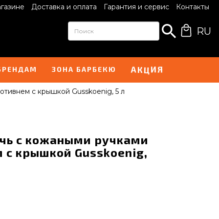
агазине
Доставка и оплата
Гарантия и сервис
Контакты
RU
И
А
Я
Ц
К
БРЕНДАМ
ЗОНА БАРБЕКЮ
отивнем с крышкой Gusskoenig, 5 л
ечь с кожаными ручками
 с крышкой Gusskoenig,