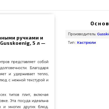
Основ
Производитель:
Gussk
аными ручками и
usskoenig, 5 л —
Тип :
Кастрюли
итров представляет собой
долговечности. Благодаря
яет и удерживает тепло,
блюд с нежной текстурой и
сех типов плит, включая
овке. Эта посуда идеальна
ов и многих других блюд.