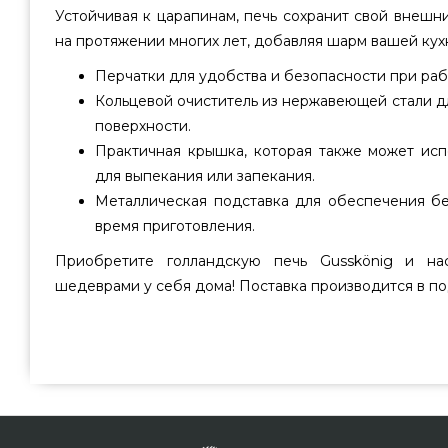
Устойчивая к царапинам, печь сохранит свой внешн
на протяжении многих лет, добавляя шарм вашей кух
Перчатки для удобства и безопасности при раб
Кольцевой очиститель из нержавеющей стали дл
поверхности.
Практичная крышка, которая также может исп
для выпекания или запекания.
Металлическая подставка для обеспечения бе
время приготовления.
Приобретите голландскую печь Gusskönig и на
шедеврами у себя дома! Поставка производится в по
Чугунная голландская печь с кожаными ручками и пр
Gusskoenig, 5 л - 170165 подобрать от качественного 
доступной цене всего 3 856 грн. в онлайн каталоге г
Посмотрите и закажите также Посуда для гриля в о
Позвоните прямо сейчас нашим сотрудникам на любой