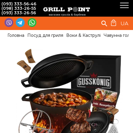
(093) 333-56-46
(098) 333-26-55
(093) 333-26-56
UA
Головна
Посуд для гриля
Воки & Каструлі
Чавунна голл