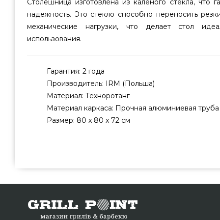
Столешница изготовлена из калёного стекла, что г
надежность. Это стекло способно переносить резк
механические нагрузки, что делает стол иде
использования.
Гарантия: 2 года
Производитель: IRM (Польша)
Материал: Техноротанг
Материал каркаса: Прочная алюминиевая труба
Размер: 80 x 80 x 72 см
Стол обеденный Antilope Brown 80 см - 20802 выбрат
производителя IRM, Польша по оправданной цене в
магазине грилей и аксессуаров GrillPoint. Лучшие пр
для сада в каталоге интернет магазина Гриль Поинт.
сотрудникам по номеру (098) 333-26-55 и мы поможем
Павлоград, Черновцы, Белая Церковь