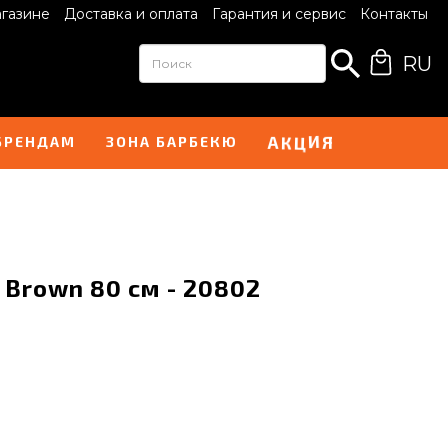
агазине
Доставка и оплата
Гарантия и сервис
Контакты
RU
И
А
Я
К
Ц
БРЕНДАМ
ЗОНА БАРБЕКЮ
 Brown 80 см - 20802