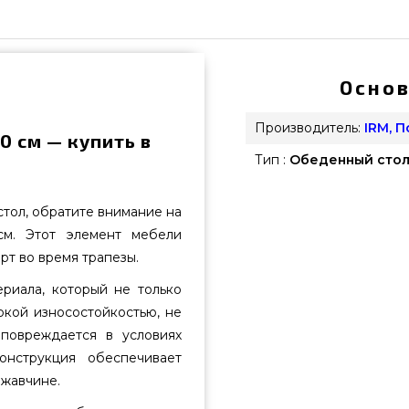
Основ
Производитель:
IRM, 
0 см — купить в
Тип :
Обеденный cтол
тол, обратите внимание на
см. Этот элемент мебели
т во время трапезы.
ериала, который не только
окой износостойкостью, не
повреждается в условиях
онструкция обеспечивает
ржавчине.