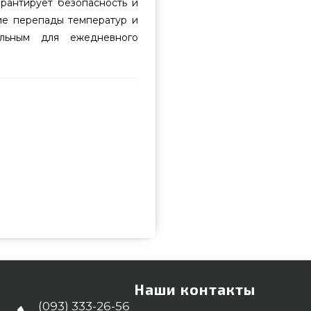
арантирует безопасность и
ие перепады температур и
альным для ежедневного
ь и приобрести от известного
сего 11 220 грн. в интернет
едложения на Обеденные столы
 Напишите прямо сейчас нашим
 заказать клиентам в города:
Наши контакты
(093) 333-26-56