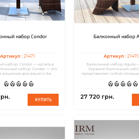
онный набор Condor
Балконный набор A
Артикул :
21471
Артикул :
2147
й набор Condor — купить в
Балконный набор Aquila —
лконный набор Condor — это
Украине Балконный набо
 решение для вашего ба..
представляет собой стильны
грн.
27 720 грн.
КУПИТЬ
КУПИТЬ