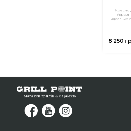
Кресло д
Украине
идеально п
8 250 г