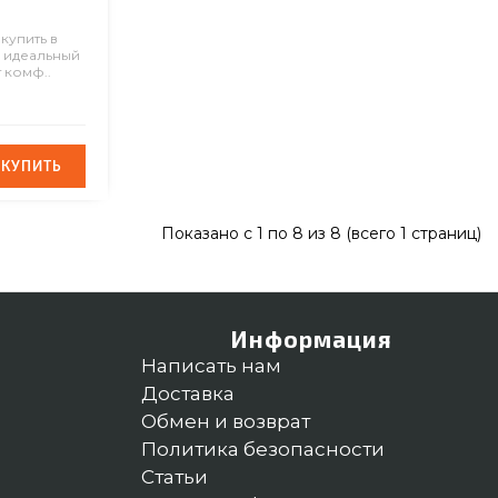
1
купить в
о идеальный
 комф..
КУПИТЬ
КУПИТЬ
Показано с 1 по 8 из 8 (всего 1 страниц)
Информация
Написать нам
Доставка
Обмен и возврат
Политика безопасности
Статьи