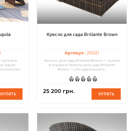
quila
Кресло для сада Brillante Brown
0
Артикул :
20021
 купить в
Кресло для сада Brillante Brown — купить
р Aquila
в Украине Кресло для сада Brillante
й комплек..
Brown — это идеальный в..
25 200 грн.
КУПИТЬ
КУПИТЬ
КУПИТЬ
КУПИТЬ