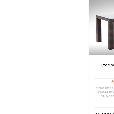
Стол о
А
Стол обеде
УкраинеС
предста