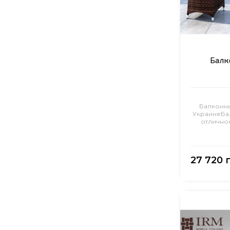
Балк
Балконны
УкраинеБа
отличное
27 720 