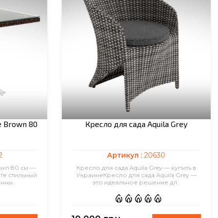
e Brown 80
Кресло для сада Aquila Grey
2
Артикул :
20630
own 80 см —
Кресло для сада Aquila Grey — купить в
те стильный
УкраинеКресло для сада Aquila Grey —
нны..
это идеальное решение дл..