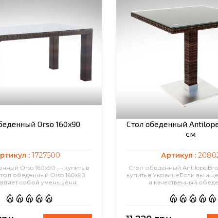
беденный Orso 160x90
Стол обеденный Antilop
см
ртикул :
1727500
Артикул :
2080
нный Orso 160x90 — купить в
Стол обеденный Antilope Br
тол обеденный Orso 160x90
купить в УкраинеЕсли вы ище
вляет собой уменьшенн..
и качественный обеде