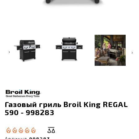
‹
›
Газовый гриль Broil King REGAL
590 - 998283
Артикул
998283