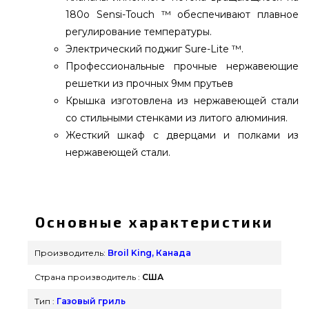
180о Sensi-Touch ™ обеспечивают плавное
регулирование температуры.
Электрический поджиг Sure-Lite ™.
Профессиональные прочные нержавеющие
решетки из прочных 9мм прутьев
Крышка изготовлена из нержавеющей стали
со стильными стенками из литого алюминия.
Жесткий шкаф с дверцами и полками из
нержавеющей стали.
Газовый гриль Broil King REGAL 590 - 998283
подобрать от надежного производителя Broil
King, Канада по доступной цене всего 139 900
Основные характеристики
грн. в интернет магазине грилей и барбекью
Гриль Поинт. Лучшие предложения на Газовые
Производитель:
Broil King, Канада
грили в онлайн магазине grillpoint.com.ua
Страна производитель :
США
Позвоните нашим продавцам по номеру 0(800)
337-275 и мы поможем найти клиентам городов:
Тип :
Газовый гриль