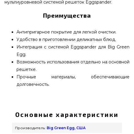
мультиуровневой системой решеток Eggspander.
Преимущества
Антипригарное покрытие для легкой очистки.
Удобство в приготовлении деликатных блюд.
Интеграция с системой Eggspander для Big Green
Egg.
Возможность использования отдельно на основной
решетке.
Прочные материалы, обеспечивающие
долговечность.
Противень перфорированный полукруглый для
Big Green Egg XL, сталь - 121240 выбрать от
самых лучших брендов Big Green Egg, США по
Основные характеристики
выгодной цене всего 3 400 грн. в интернет
каталоге грилей и барбекью grillpoint.com.ua
Производитель:
Big Green Egg, США
Посмотрите и закажите также Противни в