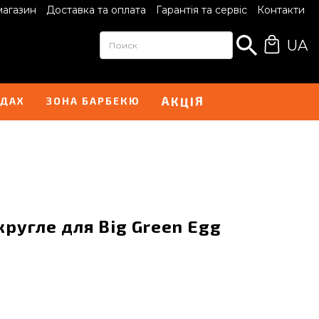
магазин
Доставка та оплата
Гарантія та сервіс
Контакти
UA
А
Я
К
Ц
І
НДАХ
ЗОНА БАРБЕКЮ
ругле для Big Green Egg