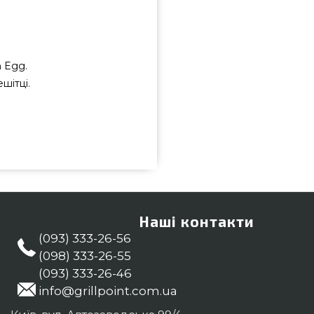
n Egg.
шітці.
, сталь - 121240 вибрати від
 вартістю всего 3 400 грн. в
ua Дивитесь і замовляйте також
.ua Зателефонуйте прямо зараз
-55 и мы допоможемо знайти
Наші контакти
(093) 333-26-56
(098) 333-26-55
(093) 333-26-46
info@grillpoint.com.ua