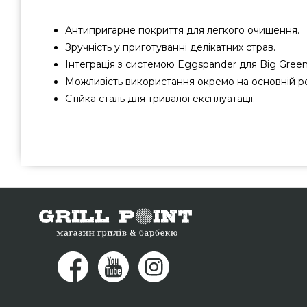
Антипригарне покриття для легкого очищення.
Зручність у приготуванні делікатних страв.
Інтеграція з системою Eggspander для Big Gree
Можливість використання окремо на основній ре
Стійка сталь для тривалої експлуатації.
Деко перфороване напівкругле для Big Green Egg XL
найкращих брендів Big Green Egg, США за актуальною
інтернет каталозі грилів та аксесуарів grillpoint.com.
Противни в каталозі інтернет магазину grillpoint.com
нашим фахівцям на будь-який номер (098) 333-26
покупцям регіонів: Черкаси, Кривий Ріг, Маріуполь