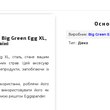
Осно
Виробник:
Big Green 
Big Green Egg XL,
аїні
Тип :
Деко
g XL, сталь, стане вашим
тних страв. Цей аксесуар
епродукти, запобігаючи їх
користанні, роблячи його
е використовувати його як
темою решіток Eggspander.