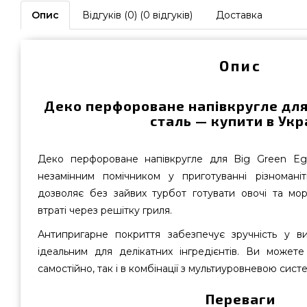
Опис
Відгуків (0) (0 відгуків)
Доставка
Опис
Деко перфороване напівкругле для 
сталь — купити в Укр
Деко перфороване напівкругле для Big Green Eg
незамінним помічником у приготуванні різномані
дозволяє без зайвих турбот готувати овочі та мор
втраті через решітку гриля.
Антипригарне покриття забезпечує зручність у ви
ідеальним для делікатних інгредієнтів. Ви может
самостійно, так і в комбінації з мультиуровневою сис
Переваги