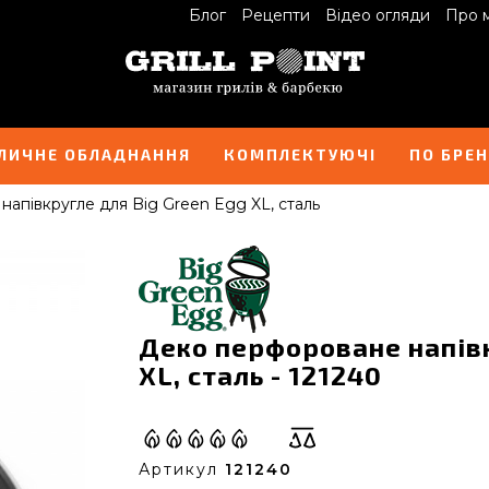
Блог
Рецепти
Відео огляди
Про 
ЛИЧНЕ ОБЛАДНАННЯ
КОМПЛЕКТУЮЧІ
ПО БРЕ
апівкругле для Big Green Egg XL, сталь
Деко перфороване напівк
XL, сталь - 121240
Артикул
121240