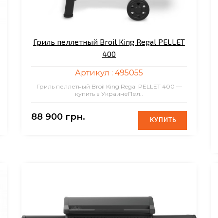
Гриль пеллетный Broil King Regal PELLET
400
Артикул :
495055
Гриль пеллетный Broil King Regal PELLET 400 —
купить в УкраинеПел..
88 900 грн.
КУПИТЬ
КУПИТЬ