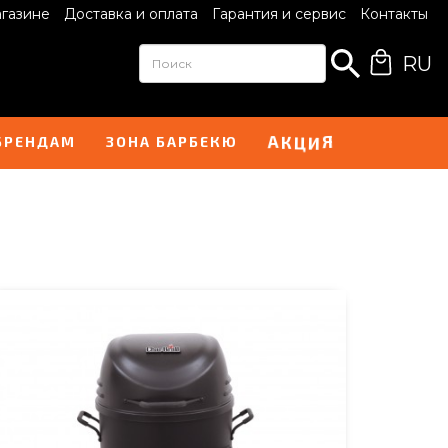
агазине
Доставка и оплата
Гарантия и сервис
Контакты
RU
А
Я
К
Ц
И
БРЕНДАМ
ЗОНА БАРБЕКЮ