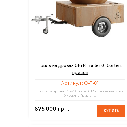
Гриль на дровах OFYR Trailer 01 Corten,
прицеп
Артикул :
O-T-01
Гриль на дровах OFYR Trailer 01 Corten — купить в
Украине Гриль н..
675 000 грн.
КУПИТЬ
КУПИТЬ