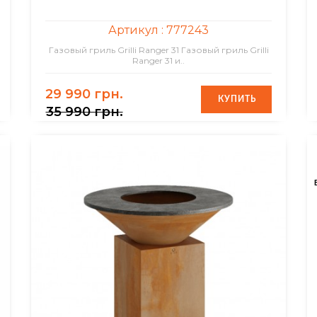
Артикул :
777243
Газовый гриль Grilli Ranger 31 Газовый гриль Grilli
Ranger 31 и..
29 990 грн.
КУПИТЬ
КУПИТЬ
35 990 грн.