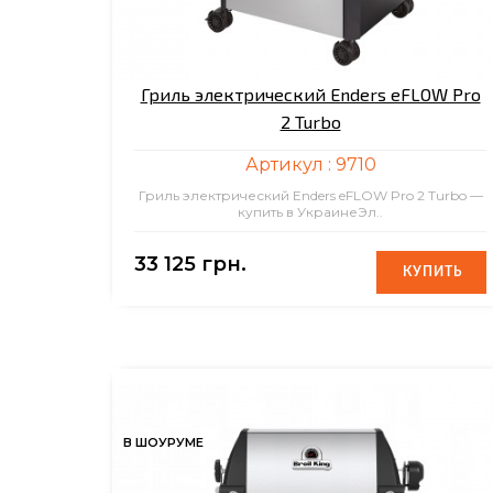
Гриль электрический Enders eFLOW Pro
2 Turbo
Артикул :
9710
Гриль электрический Enders eFLOW Pro 2 Turbo —
купить в УкраинеЭл..
33 125 грн.
КУПИТЬ
КУПИТЬ
В ШОУРУМЕ