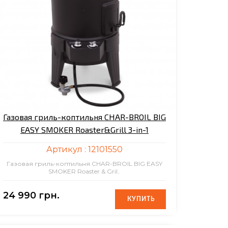
Газовая гриль-коптильня CHAR-BROIL BIG
EASY SMOKER Roaster&Grill 3-in-1
Артикул :
12101550
Газовая гриль-коптильня CHAR-BROIL BIG EASY
SMOKER Roaster & Gril..
24 990 грн.
КУПИТЬ
КУПИТЬ