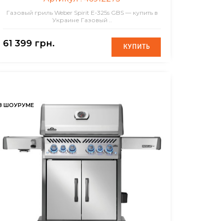
Газовый гриль Weber Spirit E-325s GBS — купить в
Украине Газовый ..
61 399 грн.
КУПИТЬ
КУПИТЬ
В ШОУРУМЕ