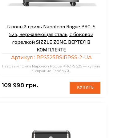
Газовый гриль Napoleon Rogue PRO-S
525, нержавеющая сталь, с боковой
горелкой SIZZLE ZONE, ВЕРТЕЛ В
КОМПЛЕКТЕ
Артикул :
RPS525RSIBPSS-2-UA
Газовый гриль Napoleon Rogue PRO-S 525 — купить
в Украине Газовый..
109 998 грн.
КУПИТЬ
КУПИТЬ