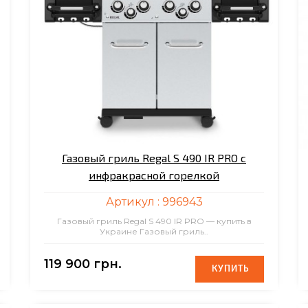
Газовый гриль Regal S 490 IR PRO с
инфракрасной горелкой
Артикул :
996943
Газовый гриль Regal S 490 IR PRO — купить в
Украине Газовый гриль..
119 900 грн.
КУПИТЬ
КУПИТЬ