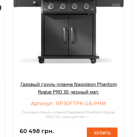
Газовый гриль-планча Napoleon Phantom
Rogue PRO 30, черный мат.
Артикул :
RP30FTPK-UA-PHM
Газовый гриль-планча Napoleon Phantom Rogue
PRO 30, черный мат — ..
60 498 грн.
КУПИТЬ
КУПИТЬ