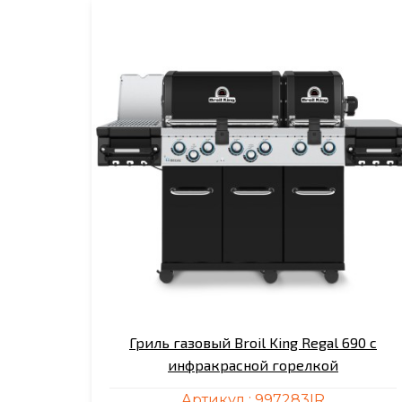
Гриль газовый Broil King Regal 690 с
инфракрасной горелкой
Артикул :
997283IR