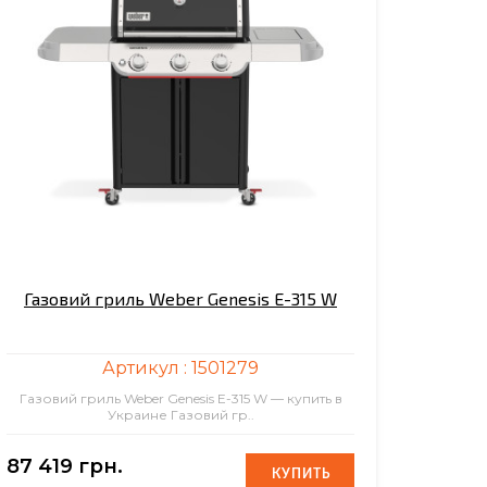
Газовий гриль Weber Genesis E-315 W
Артикул :
1501279
Газовий гриль Weber Genesis E-315 W — купить в
Украине Газовий гр..
87 419 грн.
КУПИТЬ
КУПИТЬ