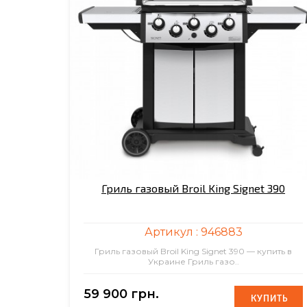
Гриль газовый Broil King Signet 390
Артикул :
946883
Гриль газовый Broil King Signet 390 — купить в
Украине Гриль газо..
59 900 грн.
КУПИТЬ
КУПИТЬ