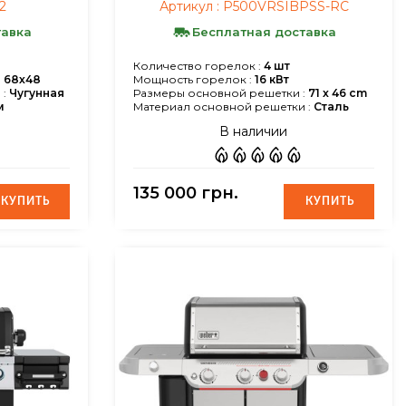
2
Артикул :
P500VRSIBPSS-RC
тавка
Бесплатная доставка
Количество горелок :
4 шт
:
68х48
Мощность горелок :
16 кВт
:
Чугунная
Размеры основной решетки :
71 x 46 cm
м
Материал основной решетки :
Сталь
В наличии
135 000 грн.
КУПИТЬ
КУПИТЬ
КУПИТЬ
КУПИТЬ