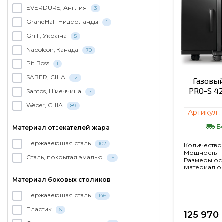
EVERDURE, Англия
3
GrandHall, Нидерланды
1
Grilli, Україна
5
Napoleon, Канада
70
Pit Boss
1
SABER, США
12
Газовы
PRO-S 42
Santos, Німеччина
7
Weber, США
89
Артикул 
Б
Материал отсекателей жара
Нержавеющая сталь
102
Количество
Мощность г
Сталь, покрытая эмалью
15
Размеры ос
Материал о
Материал боковых столиков
Нержавеющая сталь
146
Пластик
6
125 970