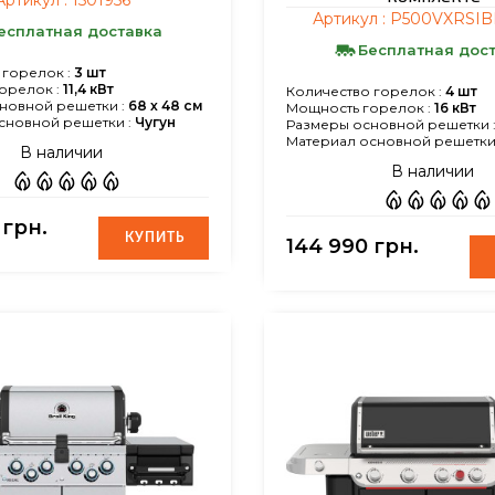
Артикул :
P500VXRSIB
есплатная доставка
Бесплатная дос
 горелок :
3 шт
орелок :
11,4 кВт
Количество горелок :
4 шт
новной решетки :
68 х 48 см
Мощность горелок :
16 кВт
сновной решетки :
Чугун
Размеры основной решетки 
Материал основной решетки 
В наличии
В наличии
 грн.
КУПИТЬ
КУПИТЬ
144 990 грн.