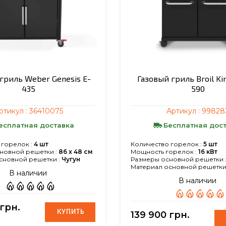
гриль Weber Genesis E-
Газовый гриль Broil Ki
435
590
ртикул :
36410075
Артикул :
99828
есплатная доставка
Бесплатная дос
 горелок :
4 шт
Количество горелок :
5 шт
новной решетки :
86 x 48 см
Мощность горелок :
16 кВт
сновной решетки :
Чугун
Размеры основной решетки 
Материал основной решетки 
В наличии
В наличии
 грн.
КУПИТЬ
КУПИТЬ
139 900 грн.