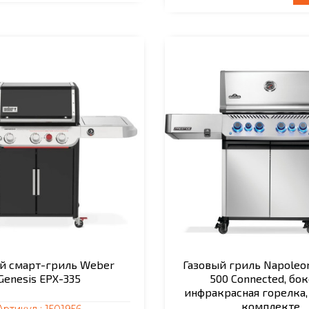
й смарт-гриль Weber
Газовый гриль Napoleon
Genesis EPX-335
500 Connected, бо
инфракрасная горелка,
комплекте
Артикул :
1501956