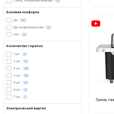
Сталь, покрытая эмалью
37
Боковая конфорка
Да
110
Да, инфракрасная
14
Нет
41
Количество горелок
1 шт.
2
2 шт.
31
3 шт.
80
4 шт.
55
5 шт.
19
6 шт.
9
7 шт.
1
Гриль га
Электрический вертел