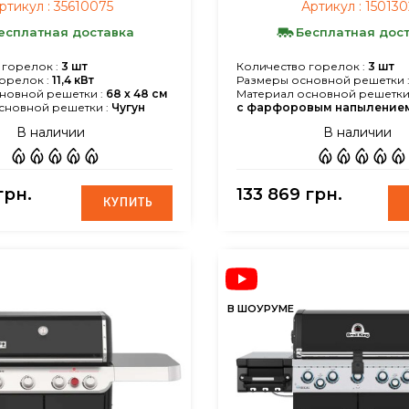
ртикул :
35610075
Артикул :
150130
есплатная доставка
Бесплатная дос
 горелок :
3 шт
Количество горелок :
3 шт
орелок :
11,4 кВт
Размеры основной решетки 
новной решетки :
68 х 48 см
Материал основной решетки 
сновной решетки :
Чугун
с фарфоровым напыление
В наличии
В наличии
грн.
133 869 грн.
КУПИТЬ
КУПИТЬ
В ШОУРУМЕ