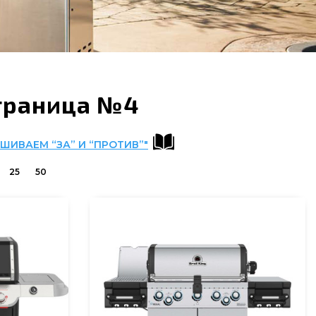
страница №4
ЕШИВАЕМ “ЗА” И “ПРОТИВ”"
25
50