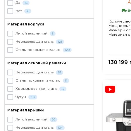
А
Да
16
Б
Нет
35
Количество
Материал корпуса
Мощность г
Размеры ос
Литой алюминий
6
Материал о
Нержавеющая сталь
121
Сталь, покрытая эмалью
120
130 199 
Материал основной решетки
Нержавеющая сталь
65
Сталь, покрытая эмалью
11
Хромированная сталь
12
Чугун
214
Материал крышки
Литой алюминий
20
Нержавеющая сталь
104