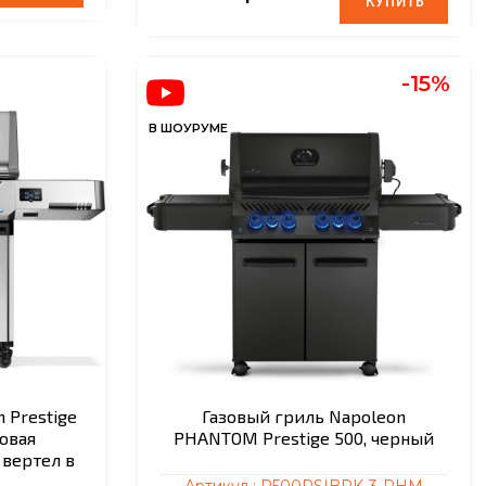
КУПИТЬ
КУПИТЬ
-15%
В ШОУРУМЕ
 Prestige
Газовый гриль Napoleon
ковая
PHANTOM Prestige 500, черный
 вертел в
Артикул :
P500RSIBPK-3-PHM