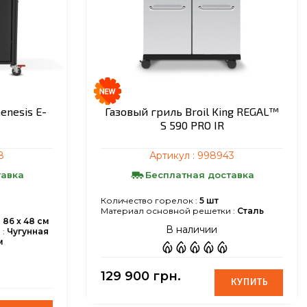
enesis E-
Газовый гриль Broil King REGAL™
S 590 PRO IR
8
Артикул :
998943
тавка
Бесплатная доставка
Количество горелок :
5 шт
Материал основной решетки :
Сталь
:
86 x 48 см
В наличии
:
Чугунная
м
129 900 грн.
КУПИТЬ
КУПИТЬ