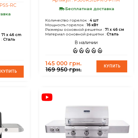
PSS-RC
Бесплатная доставка
тавка
Количество горелок :
4 шт
Мощность горелок :
16 кВт
Размеры основной решетки :
71 х 46 см
Материал основной решетки :
Сталь
:
71 x 46 cm
:
Сталь
В наличии
145 000 грн.
КУПИТЬ
КУПИТЬ
169 950 грн.
КУПИТЬ
КУПИТЬ