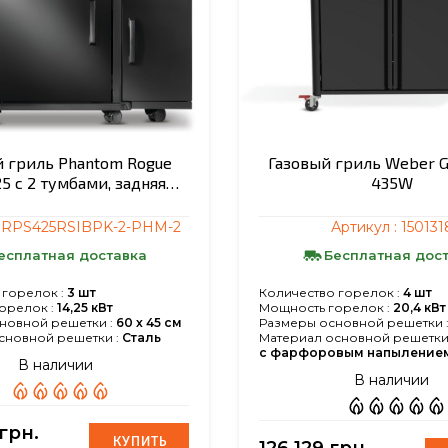
й гриль Phantom Rogue
Газовый гриль Weber G
5 с 2 тумбами, задняя…
435W
:
RPS425RSIBPK-2-PHM-2
Артикул :
150131
есплатная доставка
Бесплатная дос
 горелок :
3 шт
Количество горелок :
4 шт
орелок :
14,25 кВт
Мощность горелок :
20,4 кВт
новной решетки :
60 х 45 см
Размеры основной решетки 
сновной решетки :
Сталь
Материал основной решетки 
с фарфоровым напыление
В наличии
В наличии
 грн.
КУПИТЬ
КУПИТЬ
126 129 грн.