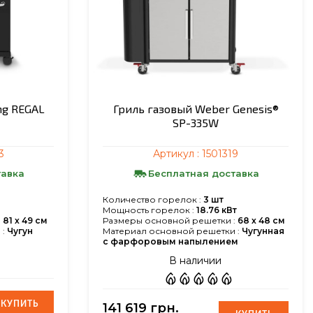
ng REGAL
Гриль газовый Weber Genesis®
SP-335W
3
Артикул :
1501319
тавка
Бесплатная доставка
Количество горелок :
3 шт
Мощность горелок :
18.76 кВт
:
81 х 49 см
Размеры основной решетки :
68 х 48 см
:
Чугун
Материал основной решетки :
Чугунная
с фарфоровым напылением
В наличии
КУПИТЬ
КУПИТЬ
141 619 грн.