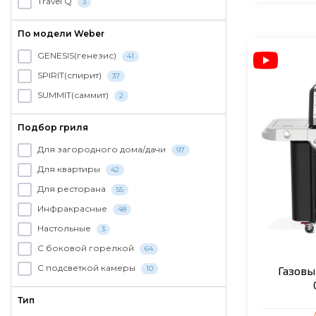
Travel Q
3
По модели Weber
GENESIS(генезис)
41
SPIRIT(спирит)
37
SUMMIT(саммит)
2
Подбор гриля
Для загородного дома/дачи
97
Для квартиры
42
Для ресторана
55
Инфракрасные
48
Настольные
3
С боковой горелкой
64
С подсветкой камеры
10
Газовы
Тип