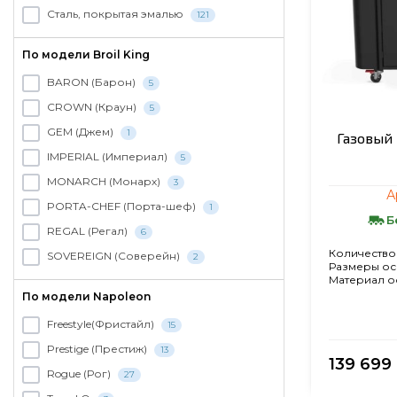
Сталь, покрытая эмалью
121
По модели Broil King
BARON (Барон)
5
CROWN (Краун)
5
GEM (Джем)
1
Газовый 
IMPERIAL (Империал)
5
MONARCH (Монарх)
3
А
PORTA-CHEF (Порта-шеф)
1
Б
REGAL (Регал)
6
Количество
SOVEREIGN (Соверейн)
2
Размеры ос
Материал о
По модели Napoleon
Freestyle(Фристайл)
15
Prestige (Престиж)
13
139 699
Rogue (Рог)
27