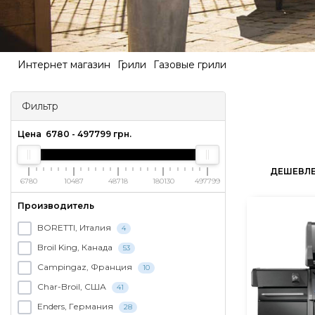
Интернет магазин
Грили
Газовые грили
Фильтр
Цена
6780
-
497799
грн.
ДЕШЕВЛ
6780
10487
48718
180130
497799
Производитель
BORETTI, Италия
4
Broil King, Канада
53
Campingaz, Франция
10
Char-Broil, США
41
Enders, Германия
28