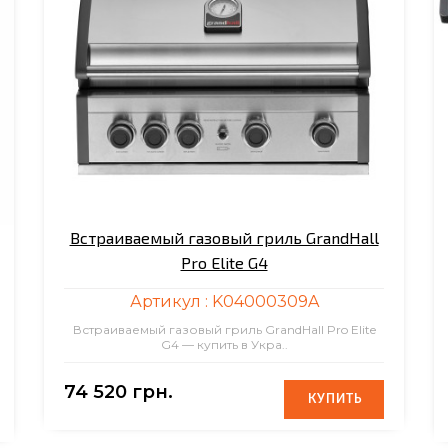
Встраиваемый газовый гриль GrandHall
Pro Elite G4
Артикул :
K04000309A
Встраиваемый газовый гриль GrandHall Pro Elite
G4 — купить в Укра..
74 520 грн.
КУПИТЬ
КУПИТЬ