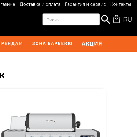
агазине
Доставка и оплата
Гарантия и сервис
Контакты
RU
И
А
Я
К
Ц
БРЕНДАМ
ЗОНА БАРБЕКЮ
к