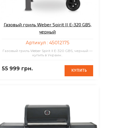
Газовый гриль Weber Spirit II E-320 GBS,
черный
Артикул :
45012175
Газовый гриль Weber Spirit II E-320 GBS, черный —
купить в Украин..
55 999 грн.
КУПИТЬ
КУПИТЬ