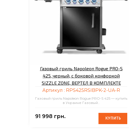
Газовый гриль Napoleon Rogue PRO-S
425, черный, с боковой конфоркой
SIZZLE ZONE, ВЕРТЕЛ В КОМПЛЕКТЕ
Артикул :
RPS425RSIBPK-2-UA-R
Газовый гриль Napoleon Rogue PRO-S 425 — купить
в Украине Газовый..
91 998 грн.
КУПИТЬ
КУПИТЬ