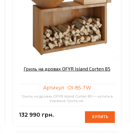
Гриль на дровах OFYR Island Corten 85
Артикул :
OI-85-TW
Гриль на дровах OFYR Island Corten 85 — купить в
Украине Гриль на..
132 990 грн.
КУПИТЬ
КУПИТЬ