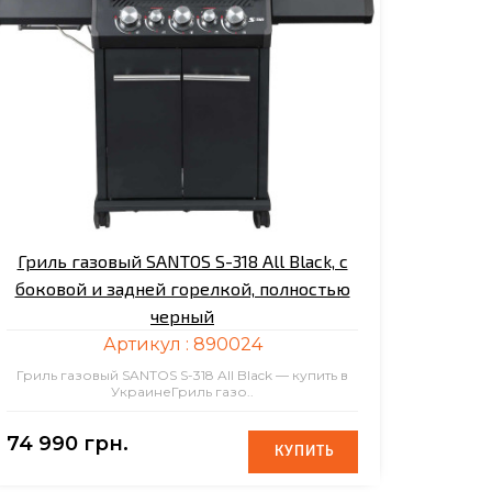
Гриль газовый SANTOS S-318 All Black, с
боковой и задней горелкой, полностью
черный
Артикул :
890024
Гриль газовый SANTOS S-318 All Black — купить в
УкраинеГриль газо..
74 990 грн.
КУПИТЬ
КУПИТЬ