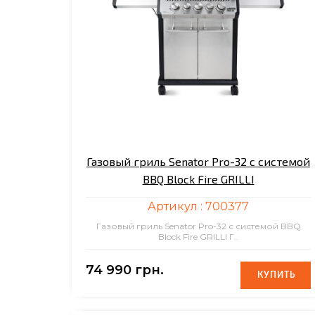
Газовый гриль Senator Pro-32 с системой
BBQ Block Fire GRILLI
Артикул :
700377
Газовый гриль Senator Pro-32 с системой BBQ
Block Fire GRILLI Г..
74 990 грн.
КУПИТЬ
КУПИТЬ