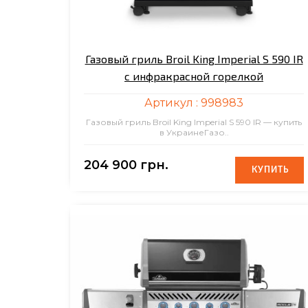
Газовый гриль Broil King Imperial S 590 IR
с инфракрасной горелкой
Артикул :
998983
Газовый гриль Broil King Imperial S 590 IR — купить
в УкраинеГазо..
204 900 грн.
КУПИТЬ
КУПИТЬ