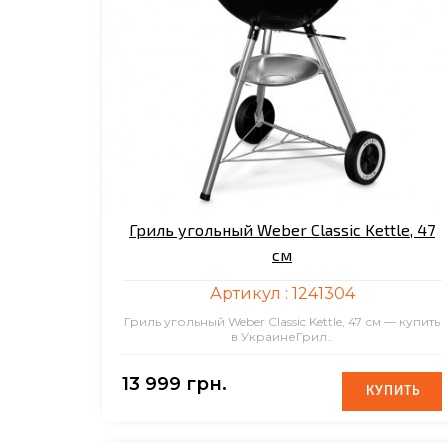
Гриль угольный Weber Classic Kettle, 47
см
Артикул :
1241304
Гриль угольный Weber Classic Kettle, 47 см — купить
в УкраинеГрил..
13 999 грн.
КУПИТЬ
КУПИТЬ