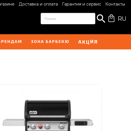
агазине
Доставка и оплата
Гарантия и сервис
Контакты
RU
И
А
Я
Ц
К
БРЕНДАМ
ЗОНА БАРБЕКЮ