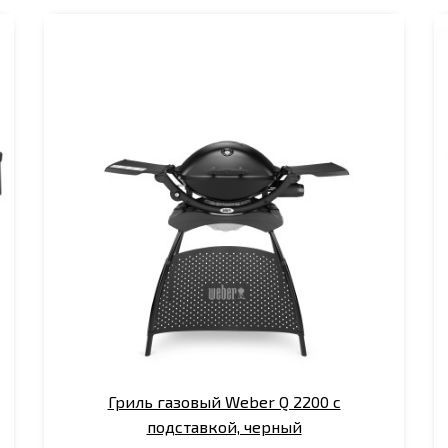
Гриль газовый Weber Q 2200 с
подставкой, черный