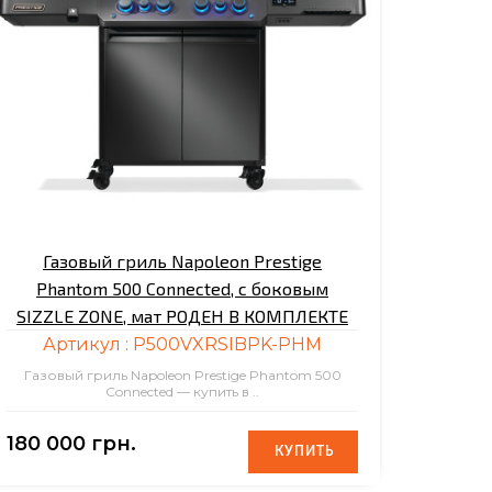
Газовый гриль Napoleon Prestige
Phantom 500 Connected, с боковым
SIZZLE ZONE, мат РОДЕН В КОМПЛЕКТЕ
Артикул :
P500VXRSIBPK-PHM
Газовый гриль Napoleon Prestige Phantom 500
Connected — купить в ..
180 000 грн.
КУПИТЬ
КУПИТЬ