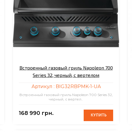
Встроенный газовый гриль Napoleon 700
Series 32, черный, с вертелом
Артикул :
BIG32RBPMK-1-UA
Встроенный газовый гриль Napoleon 700 Series 32,
черный, с вертел..
168 990 грн.
КУПИТЬ
КУПИТЬ