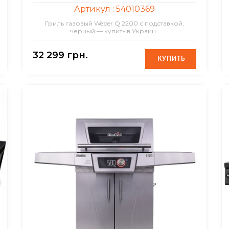
Артикул :
54010369
Гриль газовый Weber Q 2200 с подставкой,
черный — купить в Украин..
32 299 грн.
КУПИТЬ
КУПИТЬ