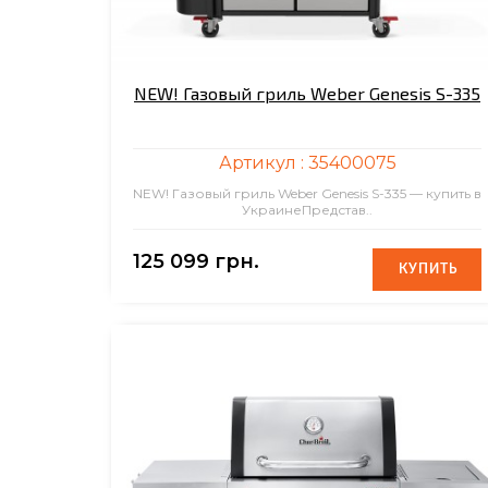
NEW! Газовый гриль Weber Genesis S-335
Артикул :
35400075
NEW! Газовый гриль Weber Genesis S-335 — купить в
УкраинеПредстав..
125 099 грн.
КУПИТЬ
КУПИТЬ