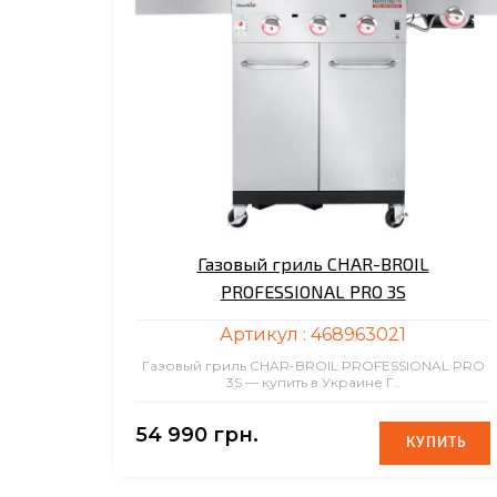
Газовый гриль CHAR-BROIL
PROFESSIONAL PRO 3S
Артикул :
468963021
Газовый гриль CHAR-BROIL PROFESSIONAL PRO
3S — купить в Украине Г..
54 990 грн.
КУПИТЬ
КУПИТЬ