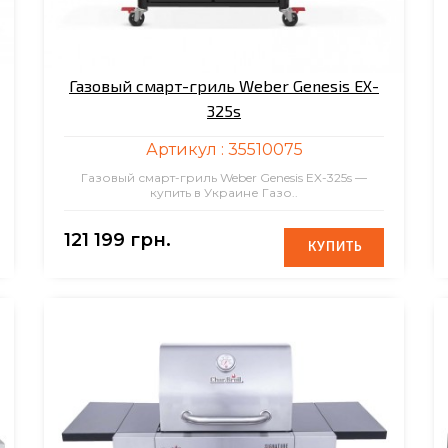
Газовый смарт-гриль Weber Genesis EX-
325s
Артикул :
35510075
Газовый смарт-гриль Weber Genesis EX-325s —
купить в Украине Газо..
121 199 грн.
КУПИТЬ
КУПИТЬ