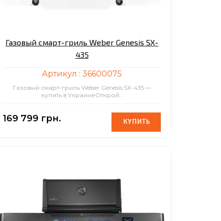
Газовый смарт-гриль Weber Genesis SX-
435
Артикул :
36600075
Газовый смарт-гриль Weber Genesis SX-435 —
купить в УкраинеОткрой..
169 799 грн.
КУПИТЬ
КУПИТЬ