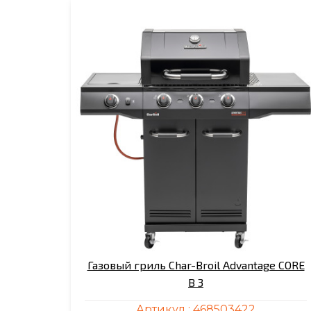
Газовый гриль Char-Broil Advantage CORE
B 3
Артикул :
468503422