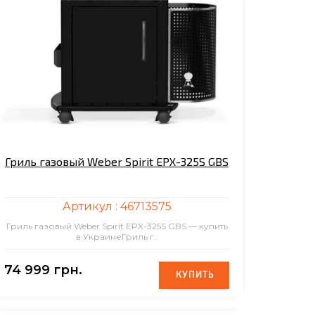
Гриль газовый Weber Spirit EPX-325S GBS
Артикул :
46713575
Гриль газовый Weber Spirit EPX-325S GBS — купить
в УкраинеГриль г..
74 999 грн.
КУПИТЬ
КУПИТЬ