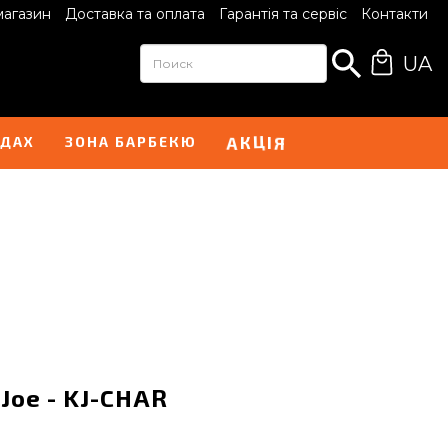
магазин
Доставка та оплата
Гарантія та сервіс
Контакти
UA
К
Ц
І
А
Я
НДАХ
ЗОНА БАРБЕКЮ
Joe - KJ-CHAR