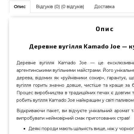
Опис
Відгуків (0) (0 відгуків)
Доставка
Опис
Деревне вугілля Kamado Joe — ку
Деревне вугілля Kamado Joe — це ексклюзивни
аргентинськими вугільними майстрами. Його унікальн
дерева, відомих як «руйнівники сокир», гарантує, 
вугілля горить значно довше, чистіше та краще за 
Процес виробництва в традиційних печах є довгим т
робить вугілля Kamado Joe найкращим у світі паливом 
Відкриваючи пакет, ви відчуєте унікальний аромат та
випробувати неймовірний смак приготованих страв!
Деякі породи мають щільність вище, ніж у чорно