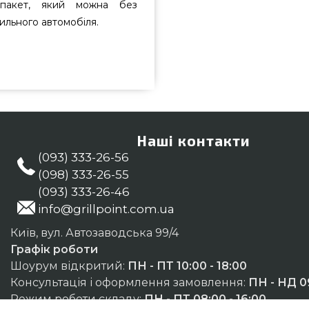
-пакет, який можна без
ильного автомобіля.
замовити від кращого бренду
в інтернет магазині грилів та
 Вугілля & Розпал для гриля в
им менеджерам за телефонним
гіонів: Вінниця, Рівне, Івано-
Наші контакти
(093) 333-26-56
(098) 333-26-55
(093) 333-26-46
info@grillpoint.com.ua
Київ, вул. Автозаводська 99/4
Графік роботи
Шоурум відкритий:
ПН - ПТ 10:00 - 18:00
Консультація і оформлення замовлення:
ПН - НД 09
Режим роботи складу:
ПН - ПТ 08:00 - 16:00