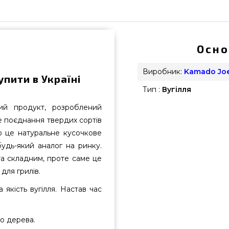
Осно
Виробник:
Kamado Jo
пити в Україні
Тип :
Вугілля
й продукт, розроблений
е поєднання твердих сортів
що це натуральне кусочкове
будь-який аналог на ринку.
а складним, проте саме це
для грилів.
 якість вугілля. Настав час
го дерева.