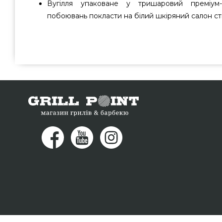
Вугілля упаковане у тришаровий преміум
побоювань покласти на білий шкіряний салон ст
Деревне вугілля Kamado Joe - KJ-CHAR вибрати та 
Kamado Joe за нормальною вартістю всего 2 150 грн. 
мангалів grillpoint.com.ua Погляньте і замовте також
інтернет каталозі GrillPoint. Зателефонуйте наш
номером 0(800) 337-275 и мы порадимо Вам клієнтам ре
Франківськ