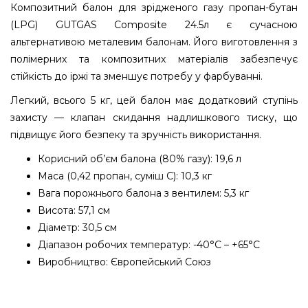
Композитний балон для зрідженого газу пропан-бутан
(LPG) GUTGAS Composite 24.5л є сучасною
альтернативою металевим балонам. Його виготовлення з
полімерних та композитних матеріалів забезпечує
стійкість до іржі та зменшує потребу у фарбуванні.
Легкий, всього 5 кг, цей балон має додатковий ступінь
захисту — клапан скидання надлишкового тиску, що
підвищує його безпеку та зручність використання.
Корисний об’єм балона (80% газу): 19,6 л
Маса (0,42 пропан, суміш С): 10,3 кг
Вага порожнього балона з вентилем: 5,3 кг
Висота: 57,1 см
Діаметр: 30,5 см
Діапазон робочих температур: -40°C – +65°C
Виробництво: Європейський Союз
Композитний балон для зрідженого газу пропан-
бутан (LPG) GUTGAS Composite 24.5л - GHCL2422