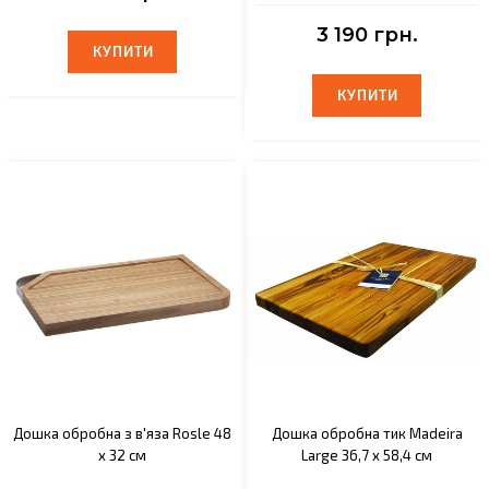
3 190 грн.
КУПИТИ
КУПИТИ
КУПИТИ
КУПИТИ
Дошка обробна з в'яза Rosle 48
Дошка обробна тик Madeira
х 32 см
Large 36,7 x 58,4 см