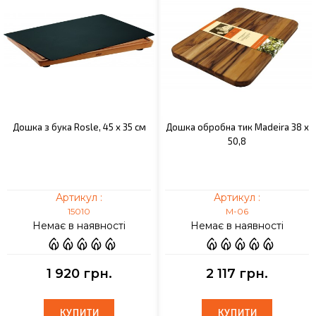
Дошка з бука Rosle, 45 х 35 см
Дошка обробна тик Madeira 38 х
50,8
Артикул :
Артикул :
15010
M-06
Немає в наявності
Немає в наявності
1 920 грн.
2 117 грн.
КУПИТИ
КУПИТИ
КУПИТИ
КУПИТИ