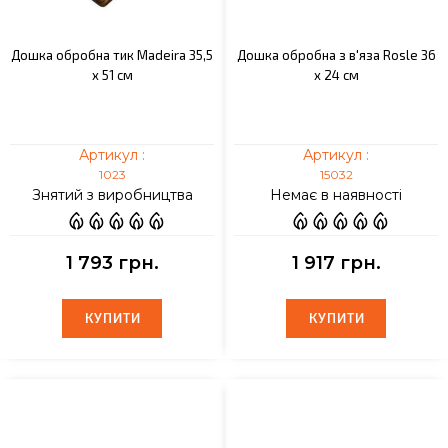
Дошка обробна тик Madeira 35,5
Дошка обробна з в'яза Rosle 36
x 51 см
х 24 см
Артикул :
Артикул :
1023
15032
Знятий з виробництва
Немає в наявності
1 793 грн.
1 917 грн.
КУПИТИ
КУПИТИ
КУПИТИ
КУПИТИ