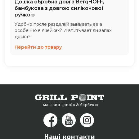
Дошка обробна довга BergHOFF,
бамбукова з довгою силіконової
ручкою
Удобно после разделки вымывать ее а
особенно в ячейках? И впитывает ли запах
доска?
Перейти до товару
Наші контакти