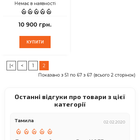
Немає в наявності
10 900 грн.
КУПИТИ
КУПИТИ
|<
<
1
2
Показано з 51 по 67 з 67 (всього 2 сторінок)
Останні відгуки про товари з цієї
категорії
Тамила
02.02.2020