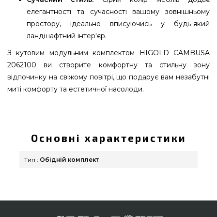
елегантності та сучасності вашому зовнішньому
простору, ідеально вписуючись у будь-який
ландшафтний інтер'єр.
З кутовим модульним комплектом HIGOLD CAMBUSA
2062100 ви створите комфортну та стильну зону
відпочинку на свіжому повітрі, що подарує вам незабутні
миті комфорту та естетичної насолоди.
Кутовий модульний комплект на 9 осіб HIGOLD
CAMBUSA 2062100 сірий - 2062100 придбати від
відомого бренду за виправданою ціною всего
Основні характеристики
399 900 грн. в інтернет каталозі грилів та
мангалів GrillPoint. Найкращі пропозиції на
Тип :
Обідній комплект
Комплекти садових меблів для відпочинку в
каталозі магазину GrillPoint. Зателефонуйте
прямо зараз нашим менеджерам на номер (098)
333-26-55 и мы доставимо клієнтам міст: Рівне,