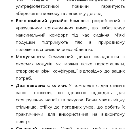
ультрафіолетостійкої тканини гарантують
збереження кольору та легкість у догляді.
Ергономічний дизайн:
Комплект розроблений з
урахуванням ергономічних вимог, що забезпечує
максимальний комфорт під час сидіння. М'які
подушки підтримують тіло в природному
положенні, сприяючи розслабленню.
Модульність:
Семимісний диван складається з
окремих модулів, які можна легко переставляти,
створюючи різні конфігурації відповідно до ваших
потреб.
Два кавових столики:
У комплекті є два стильні
кавові столики, що ідеально підходять для
сервірування напоїв та закусок. Вони мають міцну
стільницю, стійку до погодних умов, що робить їх
практичними для використання на відкритому
повітрі.
Сучасний стиль:
Сірий колір меблів додає