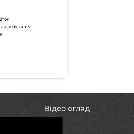
іток
ого результату
я
м Char-Broil - 8666894 купити
іною всего 1 090 грн. в онлайн
пропозиції на Щітки для гриля в
м на будь-який номер (044) 334-
іуполь, Кам'янець-Подільський,
Відео огляд