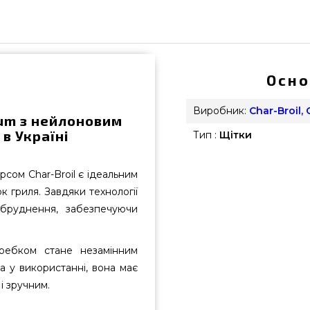
Осно
Виробник:
Char-Broil,
um з нейлоновим
 в Україні
Тип :
Щітки
сом Char-Broil є ідеальним
гриля. Завдяки технології
абруднення, забезпечуючи
ребком стане незамінним
а у використанні, вона має
і зручним.