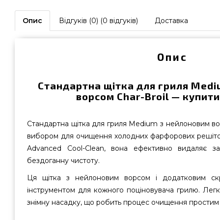
Опис
Відгуків (0) (0 відгуків)
Доставка
Опис
Стандартна щітка для гриля Medi
ворсом Char-Broil — купити
Стандартна щітка для гриля Medium з нейлоновим вор
вибором для очищення холодних фарфорових решіток 
Advanced Cool-Clean, вона ефективно видаляє з
бездоганну чистоту.
Ця щітка з нейлоновим ворсом і додатковим ск
інструментом для кожного поціновувача грилю. Легк
знімну насадку, що робить процес очищення простим 