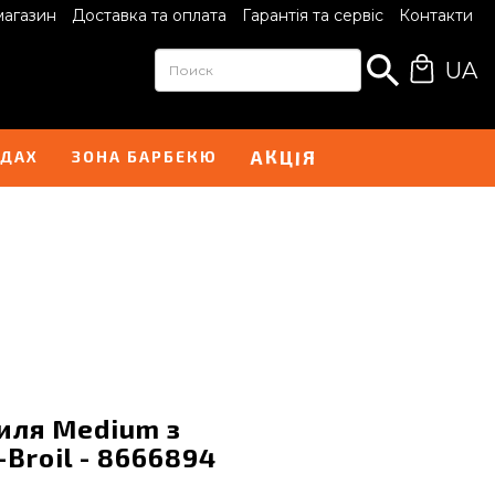
магазин
Доставка та оплата
Гарантія та сервіс
Контакти
UA
К
Ц
І
А
Я
НДАХ
ЗОНА БАРБЕКЮ
иля Medium з
Broil - 8666894