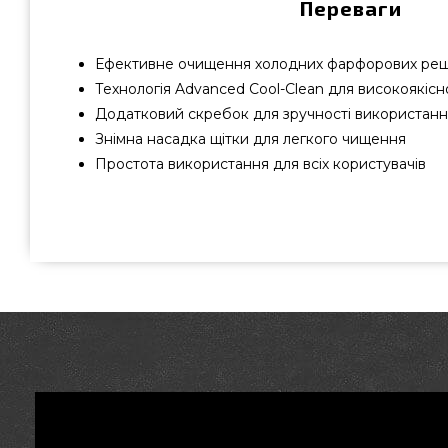
Переваги
Ефективне очищення холодних фарфорових реш
Технологія Advanced Cool-Clean для високоякісн
Додатковий скребок для зручності використанн
Знімна насадка щітки для легкого чищення
Простота використання для всіх користувачів
Стандартна щітка для гриля Medium з нейлоновим ворсо
від найкращих виробників Char-Broil, США за кращою ц
магазині грилів та аксесуарів grillpoint.com.ua Кращі 
інтернет магазині GrillPoint. Наберіть нашим менеджера
76-95 и мы оперативно доставимо клієнтам у міста: Мар
Луцьк