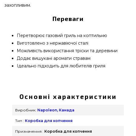
захопливим.
Переваги
Перетворює газовий гриль на коптильню
Виготовлено з нержавіючої сталі
Можливість використання тріски та деревини
Додає вишукані аромати стравам
Ідеально підходить для любителів гриля
Трубка-футляр для копчення, Napoleon - 67011
вибрати та придбати від найкращих виробників
Napoleon, Канада за доступною вартістю всего 1
Основні характеристики
650 грн. в інтернет магазині грилів та аксесуарів
grillpoint.com.ua Кращі пропозиції на Для
Виробник:
Napoleon, Канада
копчення в каталозі магазину GrillPoint. Напишіть
Тип :
Коробка для копчення
прямо зараз нашим працівникам за телефонним
номером (098) 333-26-55 и мы порадимо Вам що
Призначення :
Коробка для копчення