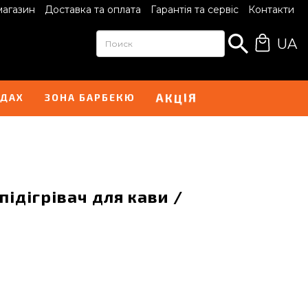
магазин
Доставка та оплата
Гарантія та сервіс
Контакти
UA
А
Я
К
Ц
І
НДАХ
ЗОНА БАРБЕКЮ
ідігрівач для кави /