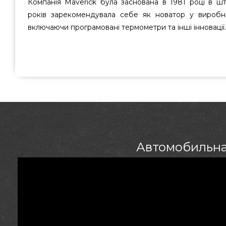
Компанія Maverick була заснована в 1981 році в шт
років зарекомендувала себе як новатор у виробни
включаючи програмовані термометри та інші інновації.
Автомобільна підставка-підігрівач для кави / чаю Maveric
популярного виробника Maverick, США за виправдано
онлайн каталозі грилів та барбекю GrillPoint. Дивит
каталозі інтернет магазину GrillPoint. Напишіть наши
334-76-95 и мы допоможемо підібрати клієнтам регіонів: Ч
Автомобильная