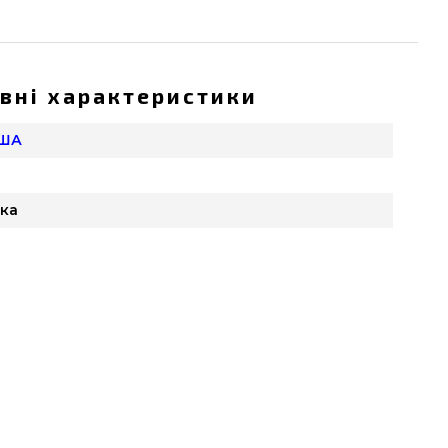
вні характеристики
США
вка