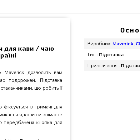
Осно
Виробник:
Maverick, 
ч для кави / чаю
раїні
Тип :
Підставка
Призначення :
Підста
аю Maverick дозволить вам
ас подорожей. Підставка
стаканчиками, що робить її
 фіксується в тримачі для
икається, коли ви знімаєте
ово передбачена кнопка для