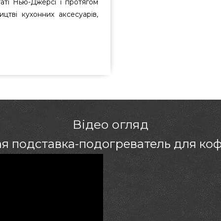
аті Нью-Джерсі і протягом
цтві кухонних аксесуарів,
k - AC-501 вибрати та купити від
ю вартістю всего 880 грн. в
есь і замовляйте також Інше в
м консультантам на номер (044)
ернігів, Чернігів, Харків
Відео огляд
 подставка-подогреватель для коф