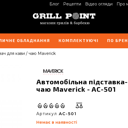
Блог
Рецепти
Відео огляди
Про 
ЛИЧНЕ ОБЛАДНАННЯ
КОМПЛЕКТУЮЧІ
ПО БРЕ
вач для кави / чаю Maverick
Автомобільна підставка-п
чаю Maverick - AC-501
Артикул
AC-501
Немає в наявності