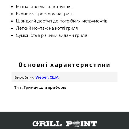
Міцна сталева конструкція.
Економія простору на грилі.
Швидкий доступ до потрібних інструментів.
Легкий монтаж на котлі гриля.
Сумісність з різними видами грилів.
Тримач для приборів Weber - 7401 купити від
якісного виробника Weber, США за кращою
вартістю всего 879 грн. в інтернет каталозі
Основні характеристики
брендових грилів grillpoint.com.ua Вигідні
пропозиції на Інше в магазині GrillPoint. Напишіть
Виробник:
Weber, США
прямо зараз нашим менеджерам за телефонним
Тип :
Тримач для приборів
номером (098) 333-26-55 и мы допоможемо
купити покупцям у регіонах: Дніпродзержинськ,
Кропивницький, Івано-Франківськ