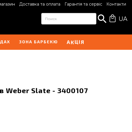
магазин
Доставка та оплата
Гарантія та сервіс
Контакти
UA
І
А
Я
К
Ц
НДАХ
ЗОНА БАРБЕКЮ
в Weber Slate - 3400107