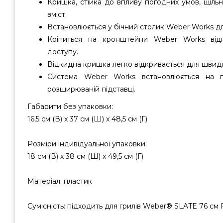
Кришка, стійка до впливу погодних умов, щіль
вміст.
Встановлюється у бічний столик Weber Works дл
Кріпиться на кронштейни Weber Works відк
доступу.
Відкидна кришка легко відкривається для швид
Система Weber Works встановлюється на 
розширюваній підставці.
Габарити без упаковки:
16,5 см (В) x 37 см (Ш) x 48,5 см (Г)
Розміри індивідуальної упаковки:
18 см (В) x 38 см (Ш) x 49,5 см (Г)
Матеріал: пластик
Сумісність: підходить для грилів Weber® SLATE 76 см