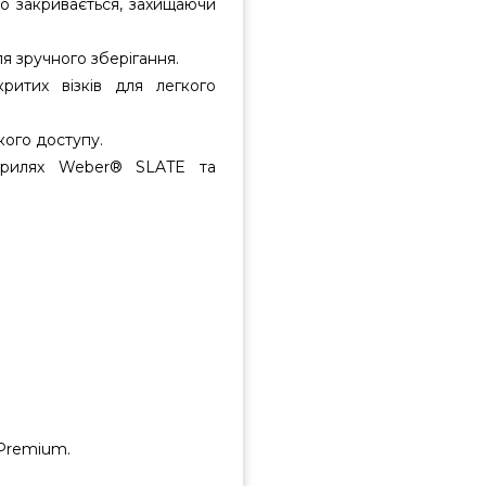
но закривається, захищаючи
я зручного зберігання.
ритих візків для легкого
кого доступу.
грилях Weber® SLATE та
 Premium.