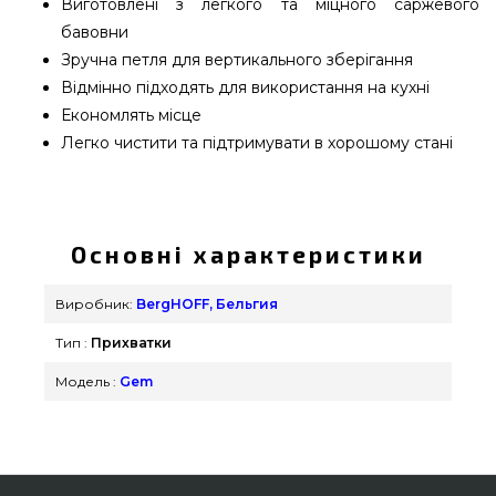
Виготовлені з легкого та міцного саржевого
бавовни
Зручна петля для вертикального зберігання
Відмінно підходять для використання на кухні
Економлять місце
Легко чистити та підтримувати в хорошому стані
Набір прихваток Berghoff GEM - 3990023
вибрати та купити від відомого бренду
BergHOFF, Бельгия за актуальною вартістю
Основні характеристики
всего 350 грн. в онлайн каталозі грилів та
барбекю GrillPoint. Вигідні пропозиції на Інше в
Виробник:
BergHOFF, Бельгия
онлайн каталозі GrillPoint. Зателефонуйте нашим
Тип :
Прихватки
консультантам за телефонним номером (044)
334-76-95 и мы оперативно привеземо що
Модель :
Gem
проживають у містах: Чернівці, Полтава, Херсон