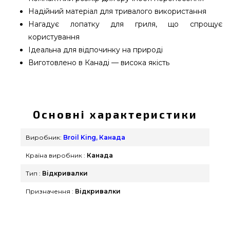
Надійний матеріал для тривалого використання
Нагадує лопатку для гриля, що спрощує
користування
Ідеальна для відпочинку на природі
Виготовлено в Канаді — висока якість
Відкривачка для пляшок Broil King - 64009
вибрати та придбати від кращого виробника
Broil King, Канада за нормальною ціною всего
Основні характеристики
450 грн. в онлайн каталозі грилів та барбекю
Гриль Поінт. Кращі пропозиції на Інше в каталозі
Виробник:
Broil King, Канада
магазину grillpoint.com.ua Зателефонуйте прямо
Країна виробник :
Канада
зараз нашим продавцям по номеру 0(800) 337-
275 и мы допоможемо знайти покупцям у: Рівне,
Тип :
Відкривалки
Суми, Дніпропетровськ
Призначення :
Відкривалки