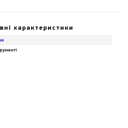
вні характеристики
на
трументі