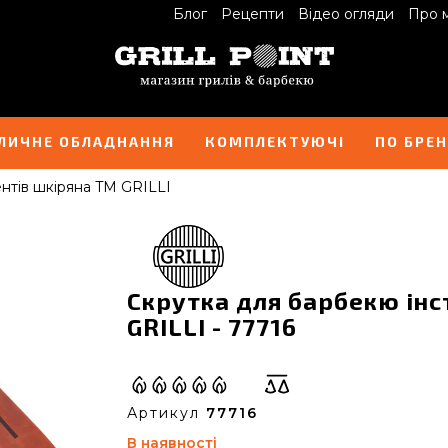
Блог
Рецепти
Відео огляди
Про 
ЛИЧНЕ ОБЛАДНАННЯ
КОМПЛЕКТУЮЧІ
ПО БРЕ
нтів шкіряна TM GRILLI
Скрутка для барбекю ін
GRILLI - 77716
Артикул
77716
В наявності