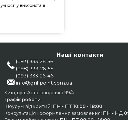
учності у використанні.
 77716 підібрати і купити від
ю всего 9 990 грн. в магазині
купіть також Інше в каталозі
фонний номер (098) 333-26-55 и
тровськ, Миколаїв
Наші контакти
(093) 333-26-56
(098) 333-26-55
(093) 333-26-46
info@grillpoint.com.ua
Київ, вул. Автозаводська 99/4
Графік роботи
Шоурум відкритий:
ПН - ПТ 10:00 - 18:00
Консультація і оформлення замовлення:
ПН - НД 09
Режим роботи складу:
ПН - ПТ 08:00 - 16:00