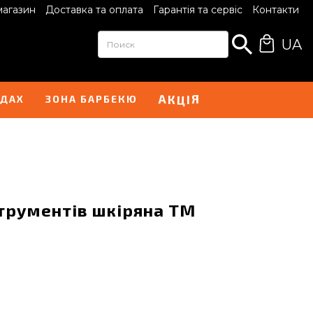
магазин
Доставка та оплата
Гарантія та сервіс
Контакти
UA
А
Я
К
І
Ц
НДАХ
ЗОНА БАРБЕКЮ
струментів шкіряна TM