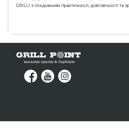
GRILLI з поєднанням практичності, довговічності та зр
Скрутка для барбекю інструментів шкіряна TM GRILLI -
популярного бренду Grilli, Україна за доступною ціно
грилів та аксесуарів grillpoint.com.ua Погляньте і 
grillpoint.com.ua Напишіть нашим працівникам на теле
мы порадимо Вам клієнтам у міста: Кривий Ріг, Дніпропе