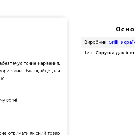
Осно
Виробник:
Grilli, Украї
Тип :
Скрутка для інс
абезпечує точне нарізання,
ористанні. Він підійде для
ня.
му вогні
оче отримати якісний товар