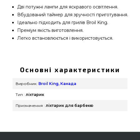
Дві потужні лампи для яскравого освітлення.
Вбудований таймер для зручності приготування.
Ідеально підходить для грилів Broil King.
Преміум якість виготовлення.
Легко встановлюється і використовується.
Ліхтарик для гриля Deluxe Broil King - 60938
підібрати і придбати від кращого бренду Broil
King, Канада за вигідною вартістю всего 4 890
Основні характеристики
грн. в каталозі інтернет магазину грилів та
аксесуарів GrillPoint. Погляньте і замовте також
Виробник:
Broil King, Канада
Ліхтарики та підсвічування в каталозі інтернет
Тип :
ліхтарик
магазину Гриль Поінт. Напишіть прямо зараз
нашим фахівцям на телефонний номер 0(800)
Призначення :
ліхтарик для барбекю
337-275 и мы допоможемо знайти клієнтам у
регіонах: Бердянськ, Дніпропетровськ, Херсон